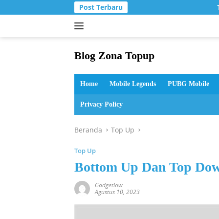
Langsung
Post Terbaru
T
ke
konten
Blog Zona Topup
Tips
dan
Home
Mobile Legends
PUBG Mobile
Trik
bermain
Privacy Policy
game
online
Beranda
Top Up
Top Up
Bottom Up Dan Top Do
Gadgetlow
Agustus 10, 2023