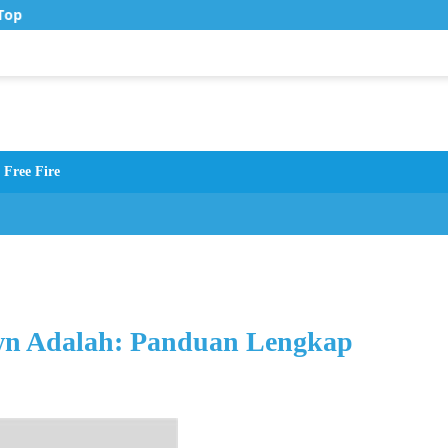
op Up Murah di Zona Topup
Free Fire
wn Adalah: Panduan Lengkap