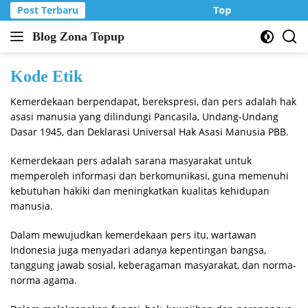
Langsung
Post Terbaru
Top Up Murah di Z
ke
Blog Zona Topup
konten
Tips
dan
Trik
Kode Etik
bermain
Kemerdekaan berpendapat, berekspresi, dan pers adalah hak
game
asasi manusia yang dilindungi Pancasila, Undang-Undang
online
Dasar 1945, dan Deklarasi Universal Hak Asasi Manusia PBB.
Kemerdekaan pers adalah sarana masyarakat untuk
memperoleh informasi dan berkomunikasi, guna memenuhi
kebutuhan hakiki dan meningkatkan kualitas kehidupan
manusia.
Dalam mewujudkan kemerdekaan pers itu, wartawan
Indonesia juga menyadari adanya kepentingan bangsa,
tanggung jawab sosial, keberagaman masyarakat, dan norma-
norma agama.