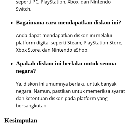
seperti PC, PlayStation, Xbox, dan Nintendo
Switch.
Bagaimana cara mendapatkan diskon ini?
Anda dapat mendapatkan diskon ini melalui
platform digital seperti Steam, PlayStation Store,
Xbox Store, dan Nintendo eShop.
Apakah diskon ini berlaku untuk semua
negara?
Ya, diskon ini umumnya berlaku untuk banyak
negara. Namun, pastikan untuk memeriksa syarat
dan ketentuan diskon pada platform yang
bersangkutan.
Kesimpulan