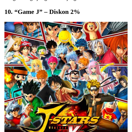
10. “Game J” – Diskon 2%