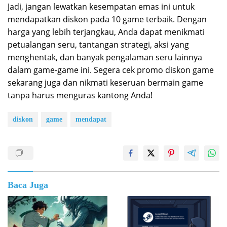
Jadi, jangan lewatkan kesempatan emas ini untuk
mendapatkan diskon pada 10 game terbaik. Dengan
harga yang lebih terjangkau, Anda dapat menikmati
petualangan seru, tantangan strategi, aksi yang
menghentak, dan banyak pengalaman seru lainnya
dalam game-game ini. Segera cek promo diskon game
sekarang juga dan nikmati keseruan bermain game
tanpa harus menguras kantong Anda!
diskon
game
mendapat
Baca Juga