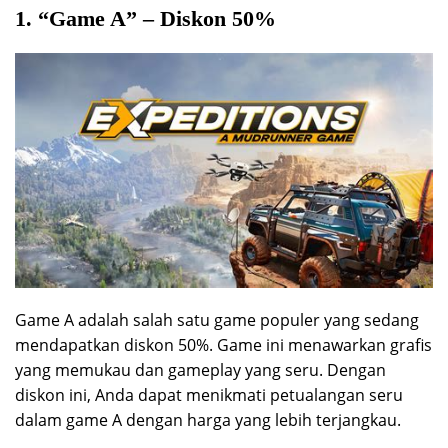
1. “Game A” – Diskon 50%
Game A adalah salah satu game populer yang sedang
mendapatkan diskon 50%. Game ini menawarkan grafis
yang memukau dan gameplay yang seru. Dengan
diskon ini, Anda dapat menikmati petualangan seru
dalam game A dengan harga yang lebih terjangkau.