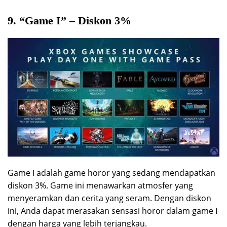
9. “Game I” – Diskon 3%
Game I adalah game horor yang sedang mendapatkan
diskon 3%. Game ini menawarkan atmosfer yang
menyeramkan dan cerita yang seram. Dengan diskon
ini, Anda dapat merasakan sensasi horor dalam game I
dengan harga yang lebih terjangkau.