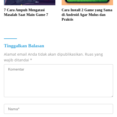
7 Cara Ampuh Mengatasi
Cara Install 2 Game yang Sama
Masalah Saat Main Game 7
di Android Agar Mulus dan
Praktis
Tinggalkan Balasan
Alamat email Anda tidak akan dipublikasikan.
Ruas yang
wajib ditandai
*