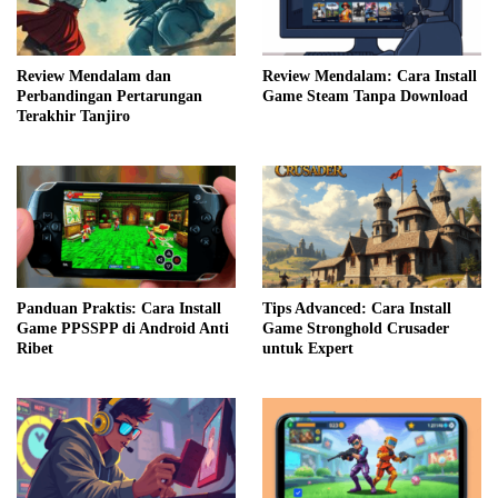
Review Mendalam dan
Review Mendalam: Cara Install
Perbandingan Pertarungan
Game Steam Tanpa Download
Terakhir Tanjiro
Panduan Praktis: Cara Install
Tips Advanced: Cara Install
Game PPSSPP di Android Anti
Game Stronghold Crusader
Ribet
untuk Expert