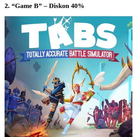
2. “Game B” – Diskon 40%