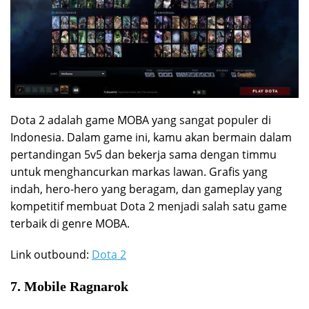
Dota 2 adalah game MOBA yang sangat populer di
Indonesia. Dalam game ini, kamu akan bermain dalam
pertandingan 5v5 dan bekerja sama dengan timmu
untuk menghancurkan markas lawan. Grafis yang
indah, hero-hero yang beragam, dan gameplay yang
kompetitif membuat Dota 2 menjadi salah satu game
terbaik di genre MOBA.
Link outbound:
Dota 2
7. Mobile Ragnarok