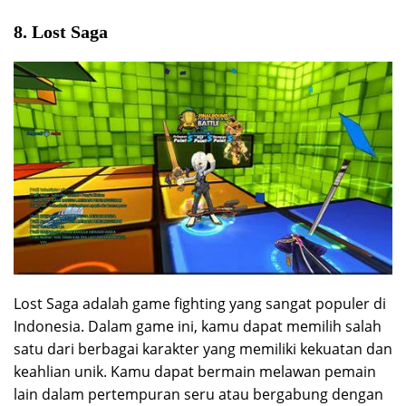
8. Lost Saga
Lost Saga adalah game fighting yang sangat populer di
Indonesia. Dalam game ini, kamu dapat memilih salah
satu dari berbagai karakter yang memiliki kekuatan dan
keahlian unik. Kamu dapat bermain melawan pemain
lain dalam pertempuran seru atau bergabung dengan