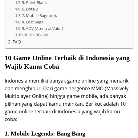
5. Point Blank
6. Dota 2
7. Mobile Ragnarok
8. Lost Saga
9. AOV (Arena of Valor)
10. PUBG Lite
FAQ
10 Game Online Terbaik di Indonesia yang
Wajib Kamu Coba
Indonesia memiliki banyak game online yang menarik
dan menghibur. Dari game bergenre MMO (Massively
Multiplayer Online) hingga game mobile, ada banyak
pilihan yang dapat kamu mainkan. Berikut adalah 10
game online terbaik di Indonesia yang wajib kamu
coba:
1. Mobile Legends: Bang Bang