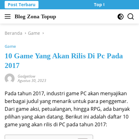
Langsung
Post Terbaru
Top Up Murah di Zon
ke
Blog Zona Topup
konten
Tips
dan
Trik
Beranda
Game
bermain
Game
game
online
10 Game Yang Akan Rilis Di Pc Pada
2017
Gadgetlow
Agustus 30, 2023
Pada tahun 2017, industri game PC akan menyajikan
berbagai judul yang menarik untuk para penggemar.
Dari game aksi, petualangan, hingga RPG, ada banyak
pilihan yang akan datang. Berikut ini adalah daftar 10
game yang akan rilis di PC pada tahun 2017: