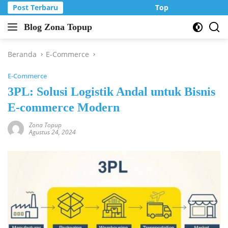
Langsung
Post Terbaru
Top Up Murah di Zo
ke
Blog Zona Topup
konten
Tips
dan
Trik
Beranda
E-Commerce
bermain
E-Commerce
game
online
3PL: Solusi Logistik Andal untuk Bisnis
E-commerce Modern
Zona Topup
Agustus 24, 2024