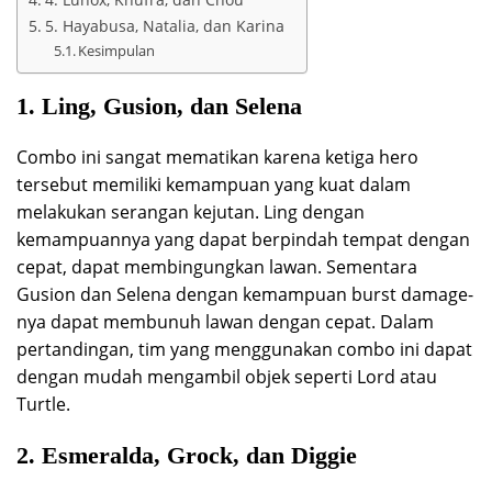
5. Hayabusa, Natalia, dan Karina
Kesimpulan
1. Ling, Gusion, dan Selena
Combo ini sangat mematikan karena ketiga hero
tersebut memiliki kemampuan yang kuat dalam
melakukan serangan kejutan. Ling dengan
kemampuannya yang dapat berpindah tempat dengan
cepat, dapat membingungkan lawan. Sementara
Gusion dan Selena dengan kemampuan burst damage-
nya dapat membunuh lawan dengan cepat. Dalam
pertandingan, tim yang menggunakan combo ini dapat
dengan mudah mengambil objek seperti Lord atau
Turtle.
2. Esmeralda, Grock, dan Diggie