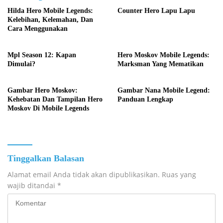
Hilda Hero Mobile Legends:
Counter Hero Lapu Lapu
Kelebihan, Kelemahan, Dan
Cara Menggunakan
Mpl Season 12: Kapan
Hero Moskov Mobile Legends:
Dimulai?
Marksman Yang Mematikan
Gambar Hero Moskov:
Gambar Nana Mobile Legend:
Kehebatan Dan Tampilan Hero
Panduan Lengkap
Moskov Di Mobile Legends
Tinggalkan Balasan
Alamat email Anda tidak akan dipublikasikan.
Ruas yang
wajib ditandai
*