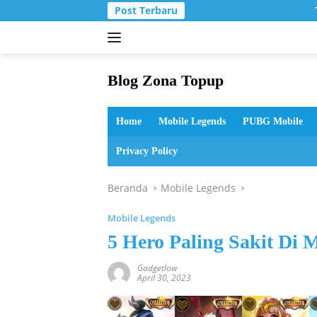
Langsung
Post Terbaru
ke
konten
Blog Zona Topup
Tips
dan
Home
Mobile Legends
PUBG Mobile
Trik
bermain
Privacy Policy
game
online
Beranda
Mobile Legends
Mobile Legends
5 Hero Paling Sakit Di 
Gadgetlow
April 30, 2023