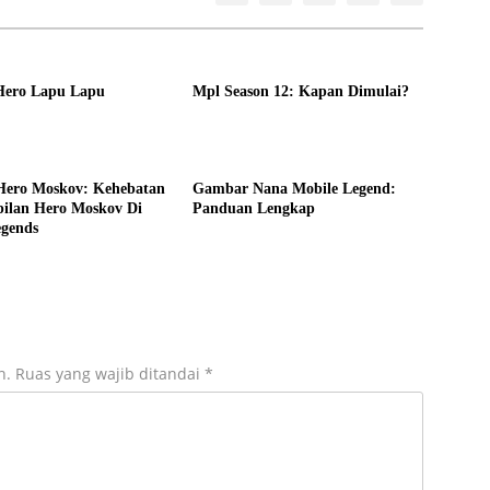
Hero Lapu Lapu
Mpl Season 12: Kapan Dimulai?
ero Moskov: Kehebatan
Gambar Nana Mobile Legend:
ilan Hero Moskov Di
Panduan Lengkap
egends
n.
Ruas yang wajib ditandai
*