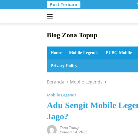
Langsung
Post Terbaru
T
ke
konten
Blog Zona Topup
Tips
dan
Home
Mobile Legends
PUBG Mobile
Trik
bermain
Privacy Policy
game
online
Beranda
Mobile Legends
Mobile Legends
Adu Sengit Mobile Lege
Jago?
Zona Topup
Januari 14, 2025