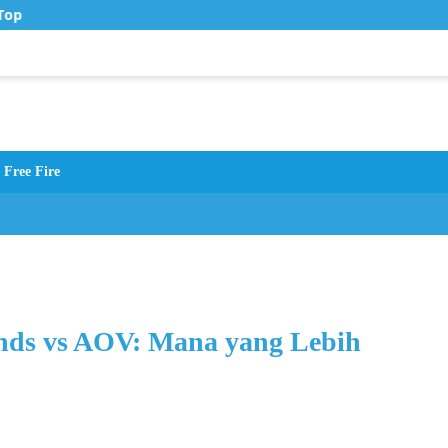
op Up Murah di Zona Topup
Free Fire
nds vs AOV: Mana yang Lebih