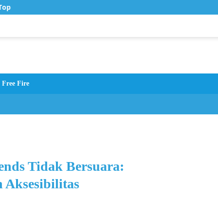
op Up Murah di Zona Topup
Free Fire
ends Tidak Bersuara:
 Aksesibilitas