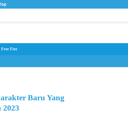
op Up Murah di Zona Topup
Free Fire
Karakter Baru Yang
 2023