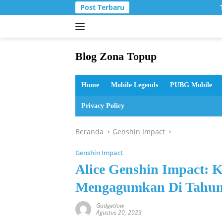
Langsung
Post Terbaru
T
ke
konten
Blog Zona Topup
Tips
dan
Home
Mobile Legends
PUBG Mobile
Trik
bermain
Privacy Policy
game
online
Beranda
Genshin Impact
Genshin Impact
Alice Genshin Impact: 
Mengagumkan Di Tahun
Gadgetlow
Agustus 20, 2023