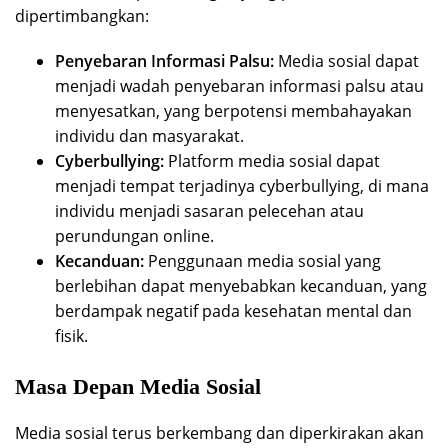
dipertimbangkan:
Penyebaran Informasi Palsu:
Media sosial dapat
menjadi wadah penyebaran informasi palsu atau
menyesatkan, yang berpotensi membahayakan
individu dan masyarakat.
Cyberbullying:
Platform media sosial dapat
menjadi tempat terjadinya cyberbullying, di mana
individu menjadi sasaran pelecehan atau
perundungan online.
Kecanduan:
Penggunaan media sosial yang
berlebihan dapat menyebabkan kecanduan, yang
berdampak negatif pada kesehatan mental dan
fisik.
Masa Depan Media Sosial
Media sosial terus berkembang dan diperkirakan akan