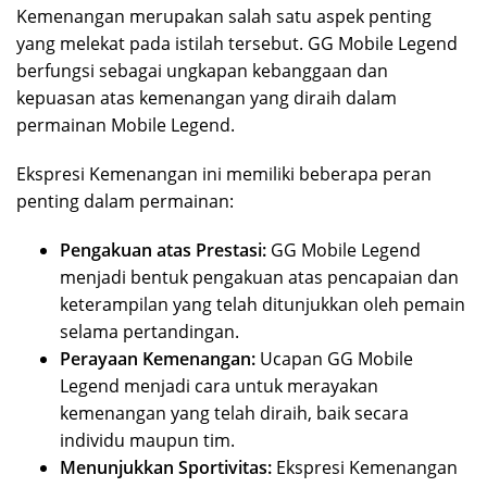
Kemenangan merupakan salah satu aspek penting
yang melekat pada istilah tersebut. GG Mobile Legend
berfungsi sebagai ungkapan kebanggaan dan
kepuasan atas kemenangan yang diraih dalam
permainan Mobile Legend.
Ekspresi Kemenangan ini memiliki beberapa peran
penting dalam permainan:
Pengakuan atas Prestasi:
GG Mobile Legend
menjadi bentuk pengakuan atas pencapaian dan
keterampilan yang telah ditunjukkan oleh pemain
selama pertandingan.
Perayaan Kemenangan:
Ucapan GG Mobile
Legend menjadi cara untuk merayakan
kemenangan yang telah diraih, baik secara
individu maupun tim.
Menunjukkan Sportivitas:
Ekspresi Kemenangan