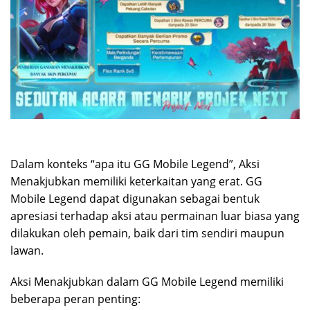
Dalam konteks “apa itu GG Mobile Legend”, Aksi
Menakjubkan memiliki keterkaitan yang erat. GG
Mobile Legend dapat digunakan sebagai bentuk
apresiasi terhadap aksi atau permainan luar biasa yang
dilakukan oleh pemain, baik dari tim sendiri maupun
lawan.
Aksi Menakjubkan dalam GG Mobile Legend memiliki
beberapa peran penting: