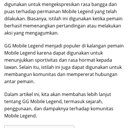
digunakan untuk mengekspresikan rasa bangga dan
puas terhadap permainan Mobile Legend yang telah
dilakukan. Biasanya, istilah ini digunakan ketika pemain
berhasil memenangkan pertandingan atau melakukan
aksi yang mengagumkan.
GG Mobile Legend menjadi populer di kalangan pemain
Mobile Legend karena dapat digunakan untuk
menunjukkan sportivitas dan rasa hormat kepada
lawan. Selain itu, istilah ini juga dapat digunakan untuk
membangun komunitas dan mempererat hubungan
antar pemain.
Dalam artikel ini, kita akan membahas lebih lanjut
tentang GG Mobile Legend, termasuk sejarah,
penggunaan, dan dampaknya terhadap komunitas
Mobile Legend.