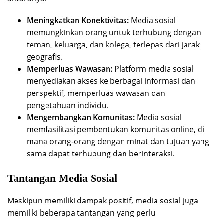
Meningkatkan Konektivitas:
Media sosial
memungkinkan orang untuk terhubung dengan
teman, keluarga, dan kolega, terlepas dari jarak
geografis.
Memperluas Wawasan:
Platform media sosial
menyediakan akses ke berbagai informasi dan
perspektif, memperluas wawasan dan
pengetahuan individu.
Mengembangkan Komunitas:
Media sosial
memfasilitasi pembentukan komunitas online, di
mana orang-orang dengan minat dan tujuan yang
sama dapat terhubung dan berinteraksi.
Tantangan Media Sosial
Meskipun memiliki dampak positif, media sosial juga
memiliki beberapa tantangan yang perlu