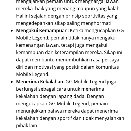
mengajarkan pemain untuk menghargai lawan
mereka, baik yang menang maupun yang kalah.
Hal ini sejalan dengan prinsip sportivitas yang
mengedepankan sikap saling menghormati.
Mengakui Kemampuan:
Ketika mengucapkan GG
Mobile Legend, pemain tidak hanya mengakui
kemenangan lawan, tetapi juga mengakui
kemampuan dan keterampilan mereka. Sikap ini
dapat membantu menumbuhkan rasa percaya
diri dan motivasi yang positif dalam komunitas
Mobile Legend.
Menerima Kekalahan:
GG Mobile Legend juga
berfungsi sebagai cara untuk menerima
kekalahan dengan lapang dada. Dengan
mengucapkan GG Mobile Legend, pemain
menunjukkan bahwa mereka dapat menerima
kekalahan dengan sportif dan tidak menyalahkan
pihak lain.