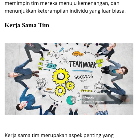
memimpin tim mereka menuju kemenangan, dan
menunjukkan keterampilan individu yang luar biasa.
Kerja Sama Tim
Kerja sama tim merupakan aspek penting yang