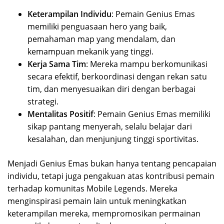
Keterampilan Individu
: Pemain Genius Emas
memiliki penguasaan hero yang baik,
pemahaman map yang mendalam, dan
kemampuan mekanik yang tinggi.
Kerja Sama Tim
: Mereka mampu berkomunikasi
secara efektif, berkoordinasi dengan rekan satu
tim, dan menyesuaikan diri dengan berbagai
strategi.
Mentalitas Positif
: Pemain Genius Emas memiliki
sikap pantang menyerah, selalu belajar dari
kesalahan, dan menjunjung tinggi sportivitas.
Menjadi Genius Emas bukan hanya tentang pencapaian
individu, tetapi juga pengakuan atas kontribusi pemain
terhadap komunitas Mobile Legends. Mereka
menginspirasi pemain lain untuk meningkatkan
keterampilan mereka, mempromosikan permainan