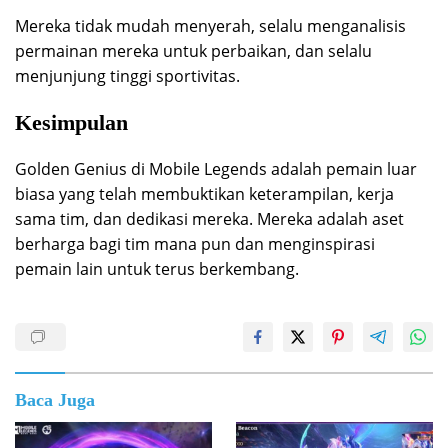
Mereka tidak mudah menyerah, selalu menganalisis
permainan mereka untuk perbaikan, dan selalu
menjunjung tinggi sportivitas.
Kesimpulan
Golden Genius di Mobile Legends adalah pemain luar
biasa yang telah membuktikan keterampilan, kerja
sama tim, dan dedikasi mereka. Mereka adalah aset
berharga bagi tim mana pun dan menginspirasi
pemain lain untuk terus berkembang.
Baca Juga