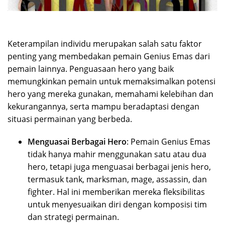
Keterampilan individu merupakan salah satu faktor
penting yang membedakan pemain Genius Emas dari
pemain lainnya. Penguasaan hero yang baik
memungkinkan pemain untuk memaksimalkan potensi
hero yang mereka gunakan, memahami kelebihan dan
kekurangannya, serta mampu beradaptasi dengan
situasi permainan yang berbeda.
Menguasai Berbagai Hero
: Pemain Genius Emas
tidak hanya mahir menggunakan satu atau dua
hero, tetapi juga menguasai berbagai jenis hero,
termasuk tank, marksman, mage, assassin, dan
fighter. Hal ini memberikan mereka fleksibilitas
untuk menyesuaikan diri dengan komposisi tim
dan strategi permainan.