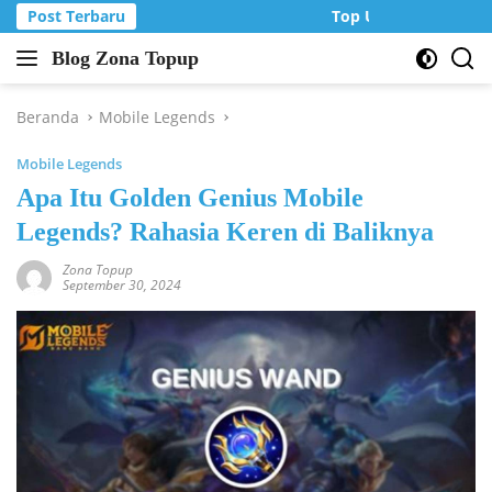
Langsung
Post Terbaru
Top Up Murah di Zon
ke
Blog Zona Topup
konten
Tips
dan
Trik
Beranda
Mobile Legends
bermain
Mobile Legends
game
online
Apa Itu Golden Genius Mobile
Legends? Rahasia Keren di Baliknya
Zona Topup
September 30, 2024