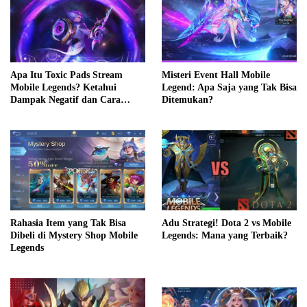
Apa Itu Toxic Pads Stream
Misteri Event Hall Mobile
Mobile Legends? Ketahui
Legend: Apa Saja yang Tak Bisa
Dampak Negatif dan Cara
Ditemukan?
Mengatasinya
Adu Strategi! Dota 2 vs Mobile
Rahasia Item yang Tak Bisa
Legends: Mana yang Terbaik?
Dibeli di Mystery Shop Mobile
Legends