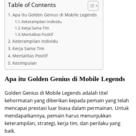
Table of Contents
Apa itu Golden Genius di Mobile Legends
Keterampilan Individu
Kerja Sama Tim
Mentalitas Positif
Keterampilan Individu
Kerja Sama Tim
Mentalitas Positif
Kesimpulan
Apa itu Golden Genius di Mobile Legends
Golden Genius di Mobile Legends adalah titel
kehormatan yang diberikan kepada pemain yang telah
mencapai prestasi luar biasa dalam permainan. Untuk
mendapatkannya, pemain harus menunjukkan
keterampilan, strategi, kerja tim, dan perilaku yang
baik.