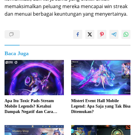
memaksimalkan peluang mereka mencapai win streak
dan menuai berbagai keuntungan yang menyertainya.
Baca Juga
Apa Itu Toxic Pads Stream
Misteri Event Hall Mobile
Mobile Legends? Ketahui
Legend: Apa Saja yang Tak Bisa
Dampak Negatif dan Cara
Ditemukan?
Mengatasinya