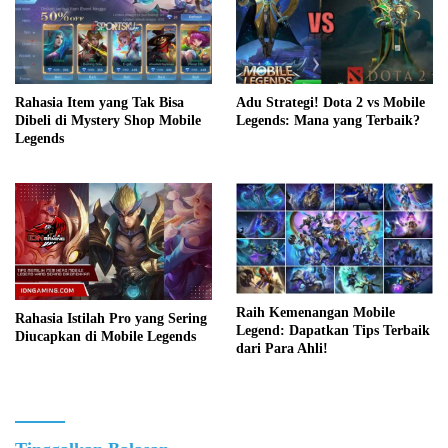
Adu Strategi! Dota 2 vs Mobile
Rahasia Item yang Tak Bisa
Legends: Mana yang Terbaik?
Dibeli di Mystery Shop Mobile
Legends
Raih Kemenangan Mobile
Rahasia Istilah Pro yang Sering
Legend: Dapatkan Tips Terbaik
Diucapkan di Mobile Legends
dari Para Ahli!