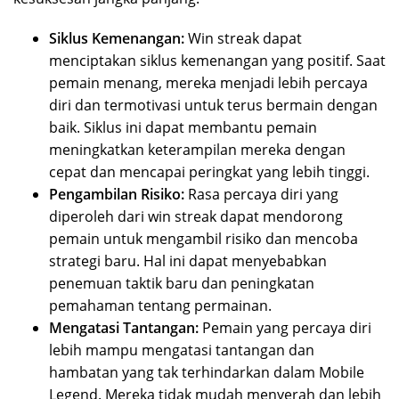
Siklus Kemenangan:
Win streak dapat
menciptakan siklus kemenangan yang positif. Saat
pemain menang, mereka menjadi lebih percaya
diri dan termotivasi untuk terus bermain dengan
baik. Siklus ini dapat membantu pemain
meningkatkan keterampilan mereka dengan
cepat dan mencapai peringkat yang lebih tinggi.
Pengambilan Risiko:
Rasa percaya diri yang
diperoleh dari win streak dapat mendorong
pemain untuk mengambil risiko dan mencoba
strategi baru. Hal ini dapat menyebabkan
penemuan taktik baru dan peningkatan
pemahaman tentang permainan.
Mengatasi Tantangan:
Pemain yang percaya diri
lebih mampu mengatasi tantangan dan
hambatan yang tak terhindarkan dalam Mobile
Legend. Mereka tidak mudah menyerah dan lebih