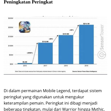
Peningkatan Peringkat
Di dalam permainan Mobile Legend, terdapat sistem
peringkat yang digunakan untuk mengukur
keterampilan pemain. Peringkat ini dibagi menjadi
beberapa tingkatan, mulai dari Warrior hingga Mythic.