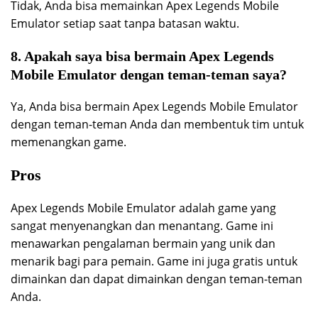
Tidak, Anda bisa memainkan Apex Legends Mobile
Emulator setiap saat tanpa batasan waktu.
8. Apakah saya bisa bermain Apex Legends
Mobile Emulator dengan teman-teman saya?
Ya, Anda bisa bermain Apex Legends Mobile Emulator
dengan teman-teman Anda dan membentuk tim untuk
memenangkan game.
Pros
Apex Legends Mobile Emulator adalah game yang
sangat menyenangkan dan menantang. Game ini
menawarkan pengalaman bermain yang unik dan
menarik bagi para pemain. Game ini juga gratis untuk
dimainkan dan dapat dimainkan dengan teman-teman
Anda.