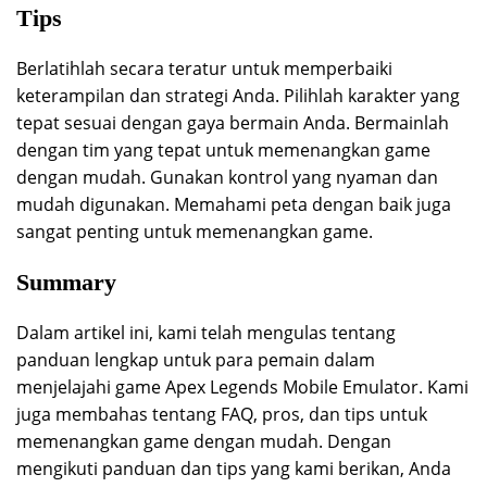
Tips
Berlatihlah secara teratur untuk memperbaiki
keterampilan dan strategi Anda. Pilihlah karakter yang
tepat sesuai dengan gaya bermain Anda. Bermainlah
dengan tim yang tepat untuk memenangkan game
dengan mudah. Gunakan kontrol yang nyaman dan
mudah digunakan. Memahami peta dengan baik juga
sangat penting untuk memenangkan game.
Summary
Dalam artikel ini, kami telah mengulas tentang
panduan lengkap untuk para pemain dalam
menjelajahi game Apex Legends Mobile Emulator. Kami
juga membahas tentang FAQ, pros, dan tips untuk
memenangkan game dengan mudah. Dengan
mengikuti panduan dan tips yang kami berikan, Anda