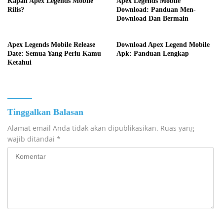
Kapan Apex Legends Mobile
Apex Legends Mobile
Rilis?
Download: Panduan Men-
Download Dan Bermain
Apex Legends Mobile Release
Download Apex Legend Mobile
Date: Semua Yang Perlu Kamu
Apk: Panduan Lengkap
Ketahui
Tinggalkan Balasan
Alamat email Anda tidak akan dipublikasikan.
Ruas yang
wajib ditandai
*