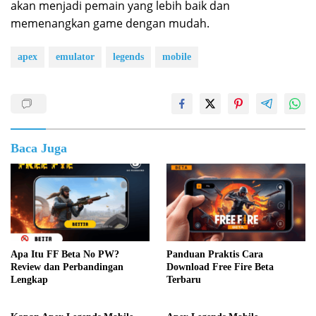
akan menjadi pemain yang lebih baik dan
memenangkan game dengan mudah.
apex
emulator
legends
mobile
Baca Juga
Apa Itu FF Beta No PW?
Panduan Praktis Cara
Review dan Perbandingan
Download Free Fire Beta
Lengkap
Terbaru