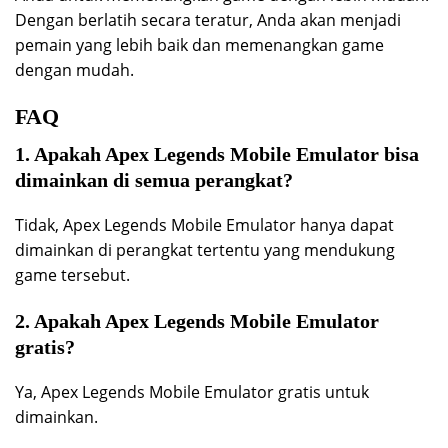
Dengan berlatih secara teratur, Anda akan menjadi
pemain yang lebih baik dan memenangkan game
dengan mudah.
FAQ
1. Apakah Apex Legends Mobile Emulator bisa
dimainkan di semua perangkat?
Tidak, Apex Legends Mobile Emulator hanya dapat
dimainkan di perangkat tertentu yang mendukung
game tersebut.
2. Apakah Apex Legends Mobile Emulator
gratis?
Ya, Apex Legends Mobile Emulator gratis untuk
dimainkan.