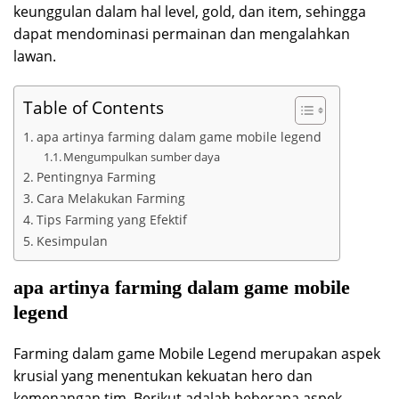
keunggulan dalam hal level, gold, dan item, sehingga
dapat mendominasi permainan dan mengalahkan
lawan.
Table of Contents
apa artinya farming dalam game mobile legend
Mengumpulkan sumber daya
Pentingnya Farming
Cara Melakukan Farming
Tips Farming yang Efektif
Kesimpulan
apa artinya farming dalam game mobile
legend
Farming dalam game Mobile Legend merupakan aspek
krusial yang menentukan kekuatan hero dan
kemenangan tim. Berikut adalah beberapa aspek