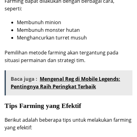
Farming dapat dilakukan dengan berbagai cara,
seperti:
Membunuh minion
Membunuh monster hutan
Menghancurkan turret musuh
Pemilihan metode farming akan tergantung pada
situasi permainan dan strategi tim.
Baca juga :
Mengenal Reg di Mobile Legends:
Pentingnya Raih Peringkat Terbaik
Tips Farming yang Efektif
Berikut adalah beberapa tips untuk melakukan farming
yang efektif: