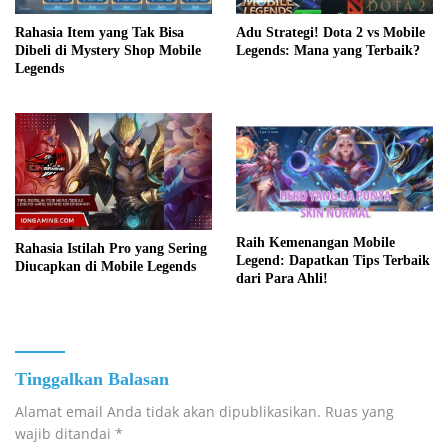
Adu Strategi! Dota 2 vs Mobile
Rahasia Item yang Tak Bisa
Legends: Mana yang Terbaik?
Dibeli di Mystery Shop Mobile
Legends
Raih Kemenangan Mobile
Rahasia Istilah Pro yang Sering
Legend: Dapatkan Tips Terbaik
Diucapkan di Mobile Legends
dari Para Ahli!
Tinggalkan Balasan
Alamat email Anda tidak akan dipublikasikan.
Ruas yang
wajib ditandai
*