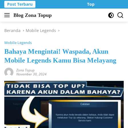
Langsung
Post Terbaru
Top Up Murah di Zo
ke
Blog Zona Topup
konten
Tips
dan
Trik
Beranda
Mobile Legends
bermain
Mobile Legends
game
online
Bahaya Mengintai! Waspada, Akun
Mobile Legends Kamu Bisa Melayang
Zona Topup
November 30, 2024