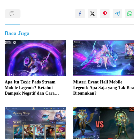
Baca Juga
Apa Itu Toxic Pads Stream
Misteri Event Hall Mobile
Mobile Legends? Ketahui
Legend: Apa Saja yang Tak Bisa
Dampak Negatif dan Cara
Ditemukan?
Mengatasinya