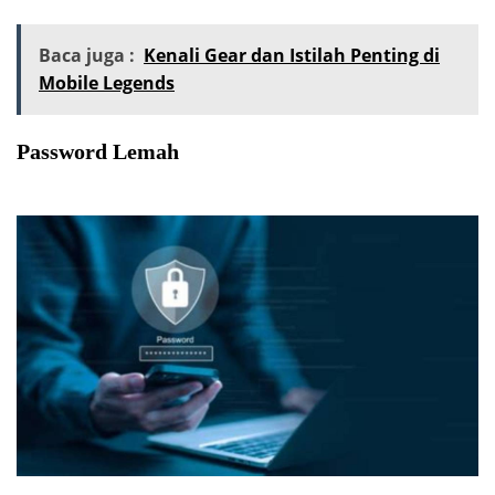
Baca juga :
Kenali Gear dan Istilah Penting di
Mobile Legends
Password Lemah