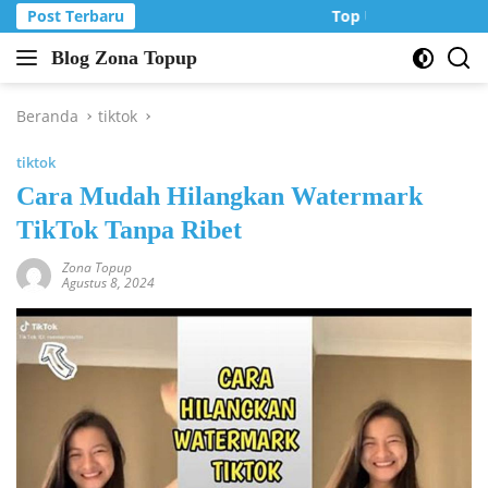
Langsung
Post Terbaru
Top Up Murah di Zo
ke
Blog Zona Topup
konten
Tips
dan
Trik
Beranda
tiktok
bermain
tiktok
game
online
Cara Mudah Hilangkan Watermark
TikTok Tanpa Ribet
Zona Topup
Agustus 8, 2024