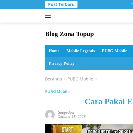
Langsung
Post Terbaru
T
ke
konten
Blog Zona Topup
Tips
dan
Home
Mobile Legends
PUBG Mobile
Trik
bermain
Privacy Policy
game
online
Beranda
PUBG Mobile
PUBG Mobile
Cara Pakai E
Gadgetlow
Oktober 18, 2023