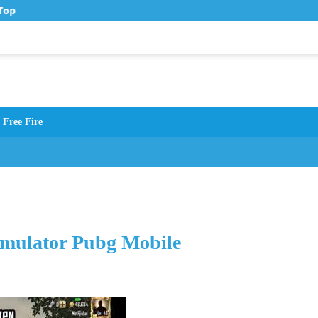
op Up Murah di Zona Topup
Free Fire
mulator Pubg Mobile