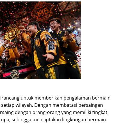
s dirancang untuk memberikan pengalaman bermain
di setiap wilayah. Dengan membatasi persaingan
ersaing dengan orang-orang yang memiliki tingkat
rupa, sehingga menciptakan lingkungan bermain