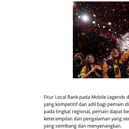
Fitur Local Rank pada Mobile Legend
yang kompetitif dan adil bagi pemain 
pada tingkat regional, pemain dapat b
keterampilan dan pengalaman yang se
yang seimbang dan menyenangkan.