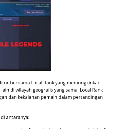
 fitur bernama Local Rank yang memungkinkan
ain di wilayah geografis yang sama. Local Rank
gan dan kekalahan pemain dalam pertandingan
 di antaranya: