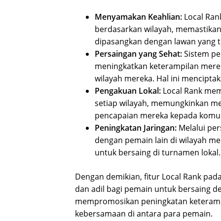
Menyamakan Keahlian:
Local Ran
berdasarkan wilayah, memastika
dipasangkan dengan lawan yang te
Persaingan yang Sehat:
Sistem pe
meningkatkan keterampilan merek
wilayah mereka. Hal ini menciptak
Pengakuan Lokal:
Local Rank mem
setiap wilayah, memungkinkan m
pencapaian mereka kepada komuni
Peningkatan Jaringan:
Melalui per
dengan pemain lain di wilayah 
untuk bersaing di turnamen lokal.
Dengan demikian, fitur Local Rank pad
dan adil bagi pemain untuk bersaing de
mempromosikan peningkatan keterampi
kebersamaan di antara para pemain.