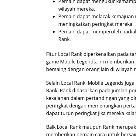
Pemain dapat mengukur kemampu
wilayah mereka.
Pemain dapat melacak kemajuan 
meningkatkan peringkat mereka.
Pemain dapat memperoleh hadiah
Rank.
Fitur Local Rank diperkenalkan pada ta
game Mobile Legends. Ini memberikan p
bersaing dengan orang lain di wilaya
Selain Local Rank, Mobile Legends juga
Rank. Rank didasarkan pada jumlah po
kekalahan dalam pertandingan yang dim
peringkat dengan memenangkan perta
dapat turun peringkat jika mereka kalah
Baik Local Rank maupun Rank merupaka
memberikan pemain cara untuk bersain