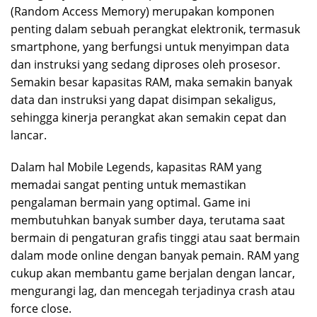
(Random Access Memory) merupakan komponen
penting dalam sebuah perangkat elektronik, termasuk
smartphone, yang berfungsi untuk menyimpan data
dan instruksi yang sedang diproses oleh prosesor.
Semakin besar kapasitas RAM, maka semakin banyak
data dan instruksi yang dapat disimpan sekaligus,
sehingga kinerja perangkat akan semakin cepat dan
lancar.
Dalam hal Mobile Legends, kapasitas RAM yang
memadai sangat penting untuk memastikan
pengalaman bermain yang optimal. Game ini
membutuhkan banyak sumber daya, terutama saat
bermain di pengaturan grafis tinggi atau saat bermain
dalam mode online dengan banyak pemain. RAM yang
cukup akan membantu game berjalan dengan lancar,
mengurangi lag, dan mencegah terjadinya crash atau
force close.