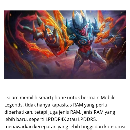
Dalam memilih smartphone untuk bermain Mobile
Legends, tidak hanya kapasitas RAM yang perlu
diperhatikan, tetapi juga jenis RAM. Jenis RAM yang
lebih baru, seperti LPDDR4X atau LPDDR5,
menawarkan kecepatan yang lebih tinggi dan konsumsi