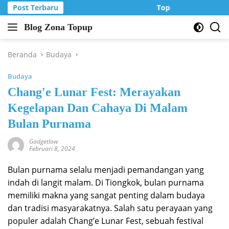
Langsung
Post Terbaru
Top Up Murah di Zo
ke
Blog Zona Topup
konten
Tips
dan
Trik
Beranda
Budaya
bermain
Budaya
game
online
Chang'e Lunar Fest: Merayakan
Kegelapan Dan Cahaya Di Malam
Bulan Purnama
Gadgetlow
Februari 8, 2024
Bulan purnama selalu menjadi pemandangan yang
indah di langit malam. Di Tiongkok, bulan purnama
memiliki makna yang sangat penting dalam budaya
dan tradisi masyarakatnya. Salah satu perayaan yang
populer adalah Chang’e Lunar Fest, sebuah festival