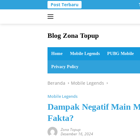
Langsung
Post Terbaru
T
ke
konten
Blog Zona Topup
Tips
dan
Home
Mobile Legends
PUBG Mobile
Trik
bermain
Privacy Policy
game
online
Beranda
Mobile Legends
Mobile Legends
Dampak Negatif Main Mo
Fakta?
Zona Topup
Desember 16, 2024