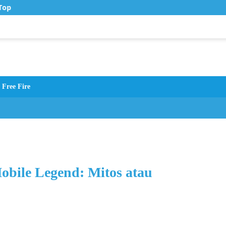
op Up Murah di Zona Topup
Free Fire
bile Legend: Mitos atau