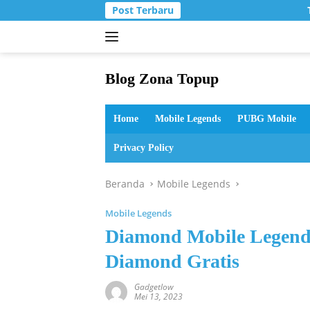
Langsung
Post Terbaru
T
ke
konten
Blog Zona Topup
Tips
dan
Home
Mobile Legends
PUBG Mobile
Trik
bermain
Privacy Policy
game
online
Beranda
Mobile Legends
Mobile Legends
Diamond Mobile Legend
Diamond Gratis
Gadgetlow
Mei 13, 2023