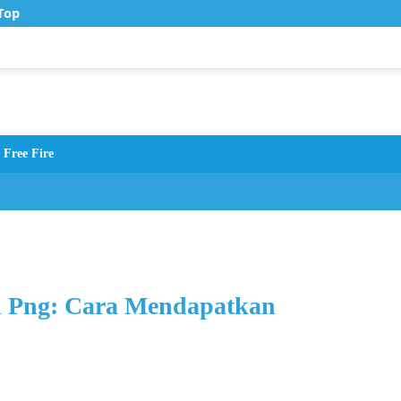
op Up Murah di Zona Topup
Free Fire
 Png: Cara Mendapatkan