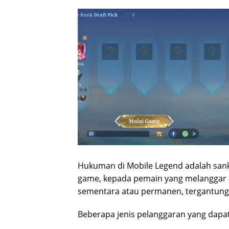
Hukuman di Mobile Legend adalah sank
game, kepada pemain yang melanggar 
sementara atau permanen, tergantung 
Beberapa jenis pelanggaran yang dapa