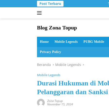
Langsung
Post Terbaru
T
ke
konten
Blog Zona Topup
Tips
dan
Home
Mobile Legends
PUBG Mobile
Trik
bermain
Privacy Policy
game
online
Beranda
Mobile Legends
Mobile Legends
Durasi Hukuman di Mobi
Pelanggaran dan Sanksi
Zona Topup
November 15, 2024