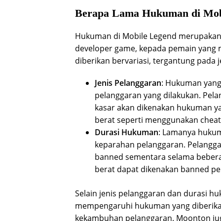
Berapa Lama Hukuman di Mob
Hukuman di Mobile Legend merupakan s
developer game, kepada pemain yang
diberikan bervariasi, tergantung pada 
Jenis Pelanggaran
: Hukuman yang 
pelanggaran yang dilakukan. Pel
kasar akan dikenakan hukuman ya
berat seperti menggunakan cheat
Durasi Hukuman
: Lamanya hukum
keparahan pelanggaran. Pelangg
banned sementara selama bebera
berat dapat dikenakan banned p
Selain jenis pelanggaran dan durasi h
mempengaruhi hukuman yang diberikan,
kekambuhan pelanggaran. Moonton ju