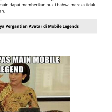
ain dapat memberikan bukti bahwa mereka tidak
an.
nya Pergantian Avatar di Mobile Legends