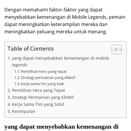
Dengan memahami faktor-faktor yang dapat
menyebabkan kemenangan di Mobile Legends, pemain
dapat meningkatkan keterampilan mereka dan
meningkatkan peluang mereka untuk menang.
Table of Contents
yang dapat menyebabkan kemenangan di mobile
legends
Pemilihan hero yang tepat
Strategi permainan yang efektif
Kerja sama tim yang baik
Pemilihan Hero yang Tepat
Strategi Permainan yang Efektif
Kerja Sama Tim yang Solid
Kesimpulan
yang dapat menyebabkan kemenangan di