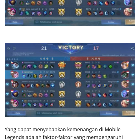
Yang dapat menyebabkan kemenangan di Mobile
Legends adalah faktor-faktor yang mempengaruhi