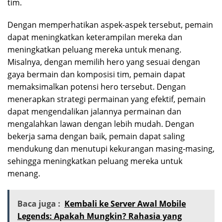
tim.
Dengan memperhatikan aspek-aspek tersebut, pemain
dapat meningkatkan keterampilan mereka dan
meningkatkan peluang mereka untuk menang.
Misalnya, dengan memilih hero yang sesuai dengan
gaya bermain dan komposisi tim, pemain dapat
memaksimalkan potensi hero tersebut. Dengan
menerapkan strategi permainan yang efektif, pemain
dapat mengendalikan jalannya permainan dan
mengalahkan lawan dengan lebih mudah. Dengan
bekerja sama dengan baik, pemain dapat saling
mendukung dan menutupi kekurangan masing-masing,
sehingga meningkatkan peluang mereka untuk
menang.
Baca juga :
Kembali ke Server Awal Mobile
Legends: Apakah Mungkin? Rahasia yang