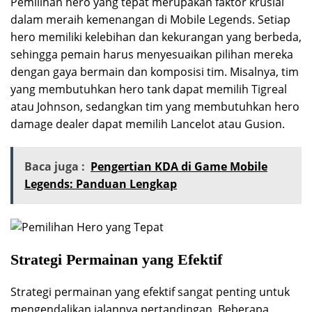
Pemilihan hero yang tepat merupakan faktor krusial
dalam meraih kemenangan di Mobile Legends. Setiap
hero memiliki kelebihan dan kekurangan yang berbeda,
sehingga pemain harus menyesuaikan pilihan mereka
dengan gaya bermain dan komposisi tim. Misalnya, tim
yang membutuhkan hero tank dapat memilih Tigreal
atau Johnson, sedangkan tim yang membutuhkan hero
damage dealer dapat memilih Lancelot atau Gusion.
Baca juga :
Pengertian KDA di Game Mobile
Legends: Panduan Lengkap
Strategi Permainan yang Efektif
Strategi permainan yang efektif sangat penting untuk
mengendalikan jalannya pertandingan. Beberapa