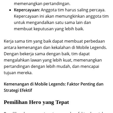
memenangkan pertandingan.
Kepercayaan:
Anggota tim harus saling percaya.
Kepercayaan ini akan memungkinkan anggota tim
untuk mengandalkan satu sama lain dan
membuat keputusan yang lebih baik.
Kerja sama tim yang baik dapat membuat perbedaan
antara kemenangan dan kekalahan di Mobile Legends.
Dengan bekerja sama dengan baik, tim dapat
mengalahkan lawan yang lebih kuat, memenangkan
pertandingan dengan lebih mudah, dan mencapai
tujuan mereka.
Kemenangan di Mobile Legends: Faktor Penting dan
Strategi Efektif
Pemilihan Hero yang Tepat