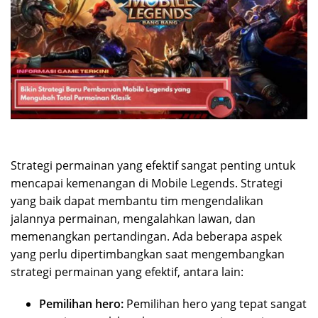
Strategi permainan yang efektif sangat penting untuk
mencapai kemenangan di Mobile Legends. Strategi
yang baik dapat membantu tim mengendalikan
jalannya permainan, mengalahkan lawan, dan
memenangkan pertandingan. Ada beberapa aspek
yang perlu dipertimbangkan saat mengembangkan
strategi permainan yang efektif, antara lain:
Pemilihan hero:
Pemilihan hero yang tepat sangat