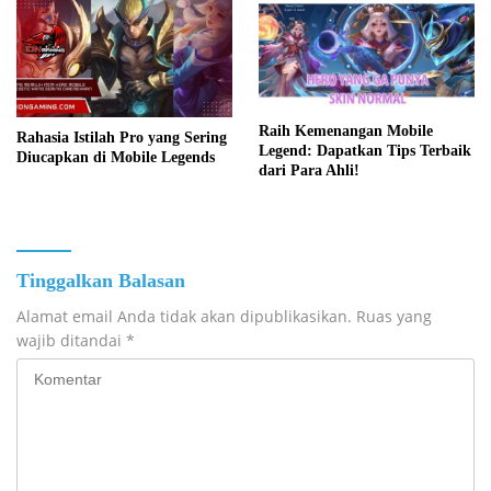
Raih Kemenangan Mobile
Rahasia Istilah Pro yang Sering
Legend: Dapatkan Tips Terbaik
Diucapkan di Mobile Legends
dari Para Ahli!
Tinggalkan Balasan
Alamat email Anda tidak akan dipublikasikan.
Ruas yang
wajib ditandai
*