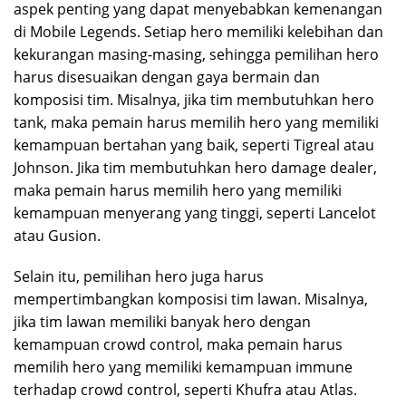
aspek penting yang dapat menyebabkan kemenangan
di Mobile Legends. Setiap hero memiliki kelebihan dan
kekurangan masing-masing, sehingga pemilihan hero
harus disesuaikan dengan gaya bermain dan
komposisi tim. Misalnya, jika tim membutuhkan hero
tank, maka pemain harus memilih hero yang memiliki
kemampuan bertahan yang baik, seperti Tigreal atau
Johnson. Jika tim membutuhkan hero damage dealer,
maka pemain harus memilih hero yang memiliki
kemampuan menyerang yang tinggi, seperti Lancelot
atau Gusion.
Selain itu, pemilihan hero juga harus
mempertimbangkan komposisi tim lawan. Misalnya,
jika tim lawan memiliki banyak hero dengan
kemampuan crowd control, maka pemain harus
memilih hero yang memiliki kemampuan immune
terhadap crowd control, seperti Khufra atau Atlas.