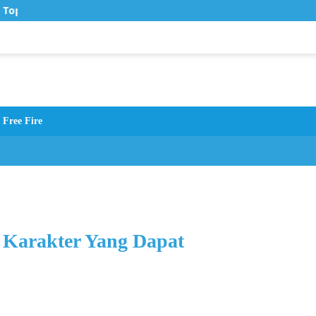
Top Up Murah di Zona Topup
Free Fire
– Karakter Yang Dapat