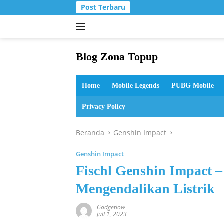
Langsung
Post Terbaru
ke
konten
Blog Zona Topup
Tips
dan
Home
Mobile Legends
PUBG Mobile
Trik
bermain
Privacy Policy
game
online
Beranda
Genshin Impact
Genshin Impact
Fischl Genshin Impact 
Mengendalikan Listrik
Gadgetlow
Juli 1, 2023