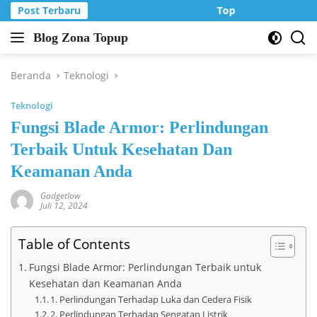
Langsung
Post Terbaru
Top Up Murah di Zo
ke
Blog Zona Topup
konten
Tips
dan
Trik
Beranda
Teknologi
bermain
Teknologi
game
online
Fungsi Blade Armor: Perlindungan
Terbaik Untuk Kesehatan Dan
Keamanan Anda
Gadgetlow
Juli 12, 2024
Table of Contents
Fungsi Blade Armor: Perlindungan Terbaik untuk
Kesehatan dan Keamanan Anda
1. Perlindungan Terhadap Luka dan Cedera Fisik
2. Perlindungan Terhadap Sengatan Listrik