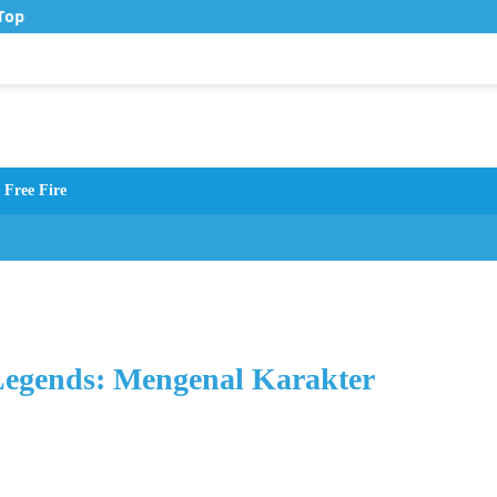
op Up Murah di Zona Topup
Free Fire
egends: Mengenal Karakter