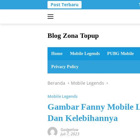
Langsung
Post Terbaru
T
ke
konten
Blog Zona Topup
Tips
dan
Home
Mobile Legends
PUBG Mobile
Trik
bermain
Privacy Policy
game
online
Beranda
Mobile Legends
Mobile Legends
Gambar Fanny Mobile L
Dan Kelebihannya
Gadgetlow
Juli 7, 2023