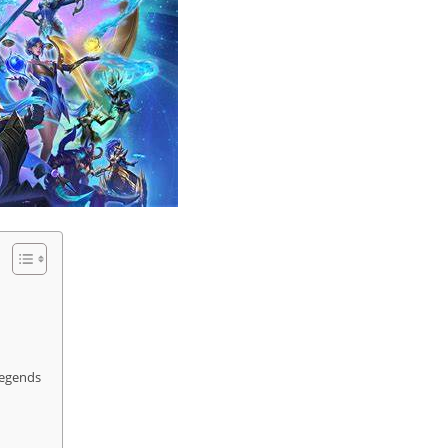
Legends