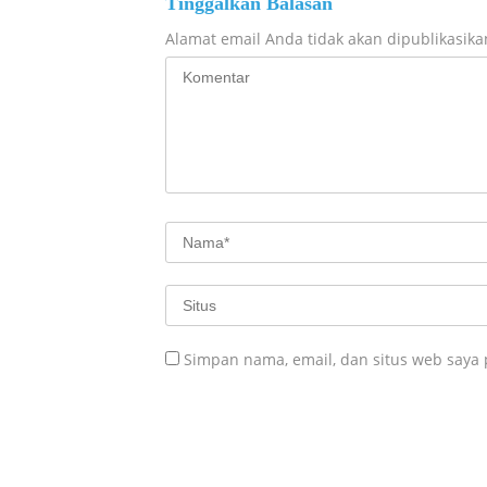
Tinggalkan Balasan
Alamat email Anda tidak akan dipublikasika
Simpan nama, email, dan situs web saya