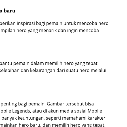
o baru
erikan inspirasi bagi pemain untuk mencoba hero
ampilan hero yang menarik dan ingin mencoba
antu pemain dalam memilih hero yang tepat
kelebihan dan kekurangan dari suatu hero melalui
penting bagi pemain. Gambar tersebut bisa
Mobile Legends, atau di akun media sosial Mobile
i banyak keuntungan, seperti memahami karakter
mainkan hero baru, dan memilih hero yang tepat.