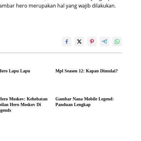
ambar hero merupakan hal yang wajib dilakukan.
Hero Lapu Lapu
Mpl Season 12: Kapan Dimulai?
ero Moskov: Kehebatan
Gambar Nana Mobile Legend:
ilan Hero Moskov Di
Panduan Lengkap
egends