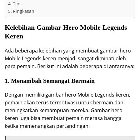
Tips
Ringkasan
Kelebihan Gambar Hero Mobile Legends
Keren
Ada beberapa kelebihan yang membuat gambar hero
Mobile Legends keren menjadi sangat diminati oleh
para pemain. Berikut ini adalah beberapa di antaranya:
1. Menambah Semangat Bermain
Dengan memiliki gambar hero Mobile Legends keren,
pemain akan terus termotivasi untuk bermain dan
meningkatkan kemampuan mereka. Gambar hero
keren juga bisa membuat pemain merasa bangga
ketika memenangkan pertandingan.