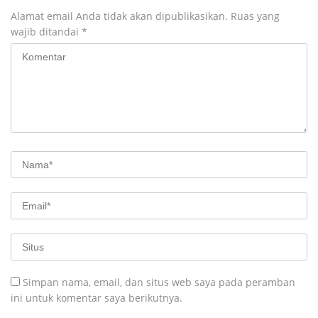
Alamat email Anda tidak akan dipublikasikan.
Ruas yang
wajib ditandai
*
Simpan nama, email, dan situs web saya pada peramban
ini untuk komentar saya berikutnya.