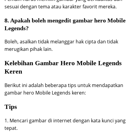
sesuai dengan tema atau karakter favorit mereka.
8. Apakah boleh mengedit gambar hero Mobile
Legends?
Boleh, asalkan tidak melanggar hak cipta dan tidak
merugikan pihak lain.
Kelebihan Gambar Hero Mobile Legends
Keren
Berikut ini adalah beberapa tips untuk mendapatkan
gambar hero Mobile Legends keren:
Tips
1. Mencari gambar di internet dengan kata kunci yang
tepat.