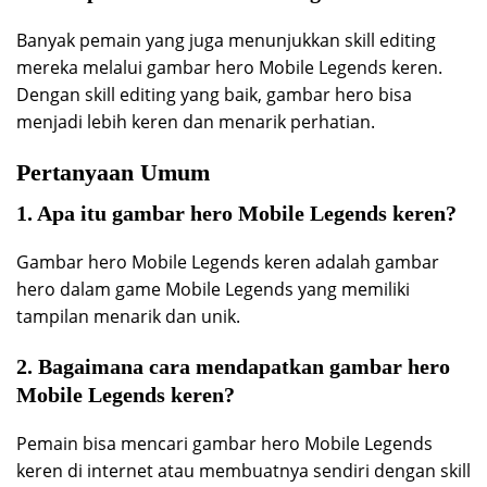
Banyak pemain yang juga menunjukkan skill editing
mereka melalui gambar hero Mobile Legends keren.
Dengan skill editing yang baik, gambar hero bisa
menjadi lebih keren dan menarik perhatian.
Pertanyaan Umum
1. Apa itu gambar hero Mobile Legends keren?
Gambar hero Mobile Legends keren adalah gambar
hero dalam game Mobile Legends yang memiliki
tampilan menarik dan unik.
2. Bagaimana cara mendapatkan gambar hero
Mobile Legends keren?
Pemain bisa mencari gambar hero Mobile Legends
keren di internet atau membuatnya sendiri dengan skill