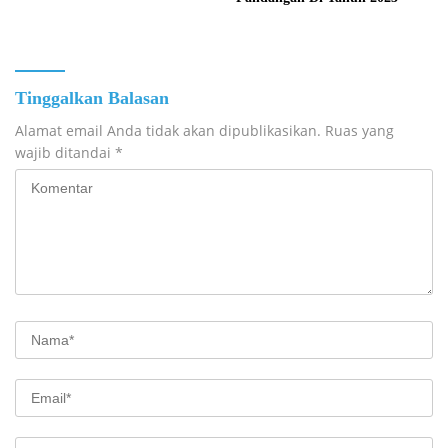
Tinggalkan Balasan
Alamat email Anda tidak akan dipublikasikan.
Ruas yang
wajib ditandai
*