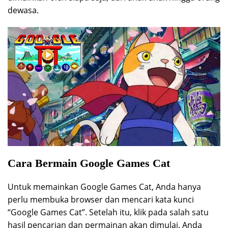
dewasa.
Cara Bermain Google Games Cat
Untuk memainkan Google Games Cat, Anda hanya
perlu membuka browser dan mencari kata kunci
“Google Games Cat”. Setelah itu, klik pada salah satu
hasil pencarian dan permainan akan dimulai. Anda