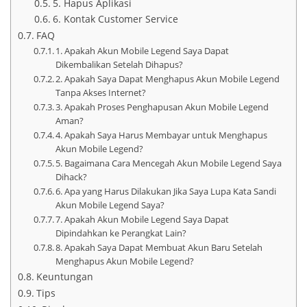
5. Hapus Aplikasi
6. Kontak Customer Service
FAQ
1. Apakah Akun Mobile Legend Saya Dapat
Dikembalikan Setelah Dihapus?
2. Apakah Saya Dapat Menghapus Akun Mobile Legend
Tanpa Akses Internet?
3. Apakah Proses Penghapusan Akun Mobile Legend
Aman?
4. Apakah Saya Harus Membayar untuk Menghapus
Akun Mobile Legend?
5. Bagaimana Cara Mencegah Akun Mobile Legend Saya
Dihack?
6. Apa yang Harus Dilakukan Jika Saya Lupa Kata Sandi
Akun Mobile Legend Saya?
7. Apakah Akun Mobile Legend Saya Dapat
Dipindahkan ke Perangkat Lain?
8. Apakah Saya Dapat Membuat Akun Baru Setelah
Menghapus Akun Mobile Legend?
Keuntungan
Tips