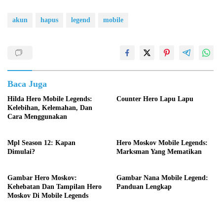
akun
hapus
legend
mobile
Baca Juga
Hilda Hero Mobile Legends:
Counter Hero Lapu Lapu
Kelebihan, Kelemahan, Dan
Cara Menggunakan
Mpl Season 12: Kapan
Hero Moskov Mobile Legends:
Dimulai?
Marksman Yang Mematikan
Gambar Hero Moskov:
Gambar Nana Mobile Legend:
Kehebatan Dan Tampilan Hero
Panduan Lengkap
Moskov Di Mobile Legends