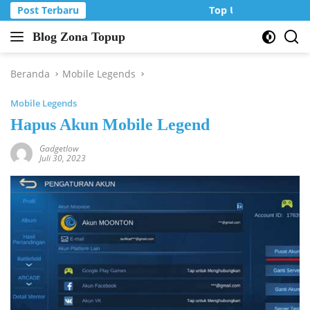
Langsung
Post Terbaru
Top Up Murah di Zon
ke
Blog Zona Topup
konten
Tips
dan
Trik
Beranda
Mobile Legends
bermain
Mobile Legends
game
online
Hapus Akun Mobile Legend
Gadgetlow
Juli 30, 2023