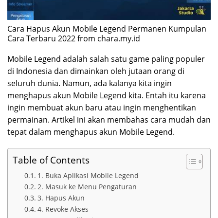
Cara Hapus Akun Mobile Legend Permanen Kumpulan
Cara Terbaru 2022 from chara.my.id
Mobile Legend adalah salah satu game paling populer
di Indonesia dan dimainkan oleh jutaan orang di
seluruh dunia. Namun, ada kalanya kita ingin
menghapus akun Mobile Legend kita. Entah itu karena
ingin membuat akun baru atau ingin menghentikan
permainan. Artikel ini akan membahas cara mudah dan
tepat dalam menghapus akun Mobile Legend.
Table of Contents
1. Buka Aplikasi Mobile Legend
2. Masuk ke Menu Pengaturan
3. Hapus Akun
4. Revoke Akses