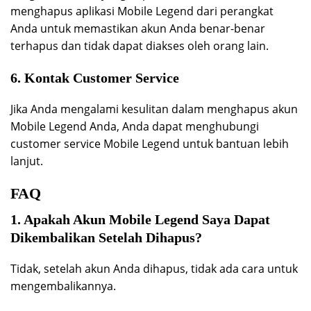
menghapus aplikasi Mobile Legend dari perangkat
Anda untuk memastikan akun Anda benar-benar
terhapus dan tidak dapat diakses oleh orang lain.
6. Kontak Customer Service
Jika Anda mengalami kesulitan dalam menghapus akun
Mobile Legend Anda, Anda dapat menghubungi
customer service Mobile Legend untuk bantuan lebih
lanjut.
FAQ
1. Apakah Akun Mobile Legend Saya Dapat
Dikembalikan Setelah Dihapus?
Tidak, setelah akun Anda dihapus, tidak ada cara untuk
mengembalikannya.