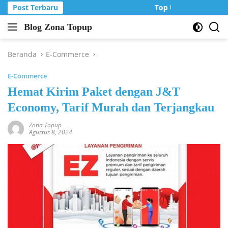
Langsung
Post Terbaru
Top Up Murah di Zon
ke
Blog Zona Topup
konten
Tips
dan
Trik
Beranda
E-Commerce
bermain
E-Commerce
game
online
Hemat Kirim Paket dengan J&T
Economy, Tarif Murah dan Terjangkau
Zona Topup
Agustus 8, 2024