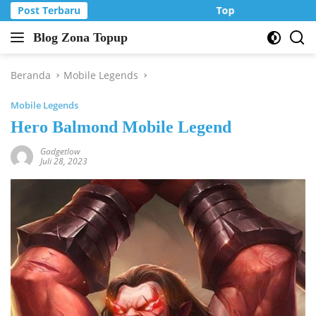
Langsung
Post Terbaru
Top Up Murah di Zo
ke
Blog Zona Topup
konten
Tips
dan
Trik
Beranda
Mobile Legends
bermain
Mobile Legends
game
online
Hero Balmond Mobile Legend
Gadgetlow
Juli 28, 2023