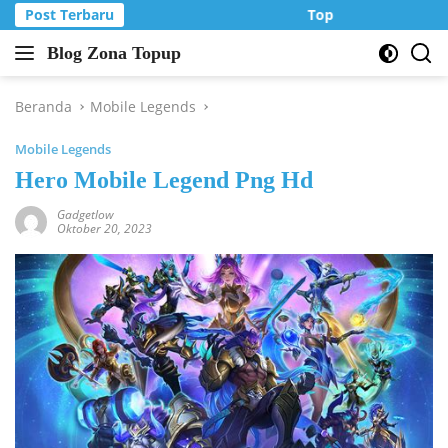
Langsung
Post Terbaru
Top Up Murah di Zo
ke
Blog Zona Topup
konten
Tips
dan
Trik
Beranda
Mobile Legends
bermain
Mobile Legends
game
online
Hero Mobile Legend Png Hd
Gadgetlow
Oktober 20, 2023