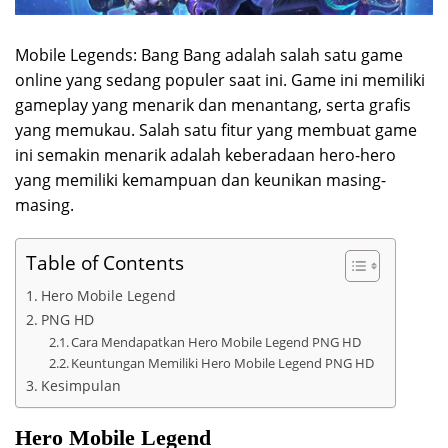
Mobile Legends: Bang Bang adalah salah satu game
online yang sedang populer saat ini. Game ini memiliki
gameplay yang menarik dan menantang, serta grafis
yang memukau. Salah satu fitur yang membuat game
ini semakin menarik adalah keberadaan hero-hero
yang memiliki kemampuan dan keunikan masing-
masing.
Table of Contents
Hero Mobile Legend
PNG HD
Cara Mendapatkan Hero Mobile Legend PNG HD
Keuntungan Memiliki Hero Mobile Legend PNG HD
Kesimpulan
Hero Mobile Legend