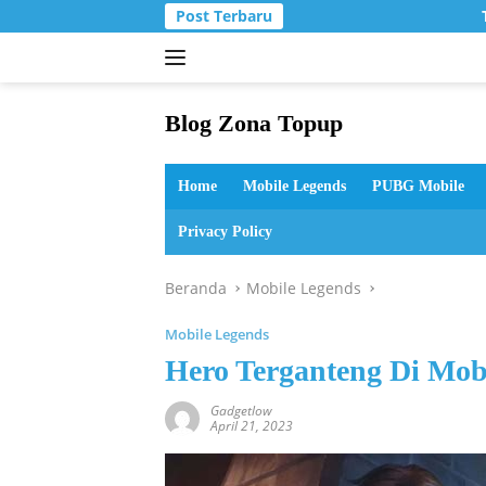
Langsung
Post Terbaru
T
ke
konten
Blog Zona Topup
Tips
dan
Home
Mobile Legends
PUBG Mobile
Trik
bermain
Privacy Policy
game
online
Beranda
Mobile Legends
Mobile Legends
Hero Terganteng Di Mob
Gadgetlow
April 21, 2023