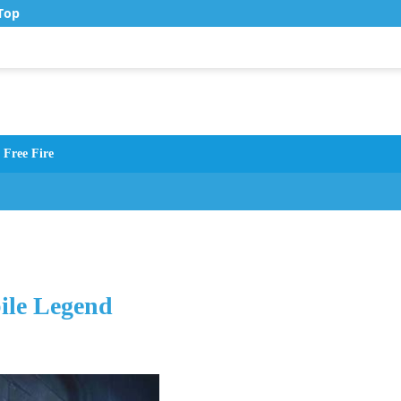
op Up Murah di Zona Topup
Free Fire
ile Legend