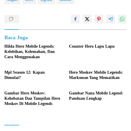
Baca Juga
Hilda Hero Mobile Legends:
Counter Hero Lapu Lapu
Kelebihan, Kelemahan, Dan
Cara Menggunakan
Mpl Season 12: Kapan
Hero Moskov Mobile Legends:
Dimulai?
Marksman Yang Mematikan
Gambar Hero Moskov:
Gambar Nana Mobile Legend:
Kehebatan Dan Tampilan Hero
Panduan Lengkap
Moskov Di Mobile Legends