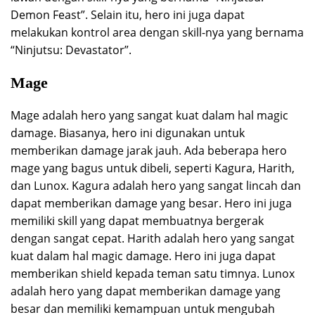
Demon Feast”. Selain itu, hero ini juga dapat
melakukan kontrol area dengan skill-nya yang bernama
“Ninjutsu: Devastator”.
Mage
Mage adalah hero yang sangat kuat dalam hal magic
damage. Biasanya, hero ini digunakan untuk
memberikan damage jarak jauh. Ada beberapa hero
mage yang bagus untuk dibeli, seperti Kagura, Harith,
dan Lunox. Kagura adalah hero yang sangat lincah dan
dapat memberikan damage yang besar. Hero ini juga
memiliki skill yang dapat membuatnya bergerak
dengan sangat cepat. Harith adalah hero yang sangat
kuat dalam hal magic damage. Hero ini juga dapat
memberikan shield kepada teman satu timnya. Lunox
adalah hero yang dapat memberikan damage yang
besar dan memiliki kemampuan untuk mengubah