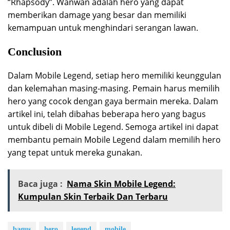
“Rhapsody”. Wanwan adalah hero yang dapat
memberikan damage yang besar dan memiliki
kemampuan untuk menghindari serangan lawan.
Conclusion
Dalam Mobile Legend, setiap hero memiliki keunggulan
dan kelemahan masing-masing. Pemain harus memilih
hero yang cocok dengan gaya bermain mereka. Dalam
artikel ini, telah dibahas beberapa hero yang bagus
untuk dibeli di Mobile Legend. Semoga artikel ini dapat
membantu pemain Mobile Legend dalam memilih hero
yang tepat untuk mereka gunakan.
Baca juga :
Nama Skin Mobile Legend:
Kumpulan Skin Terbaik Dan Terbaru
bagus
hero
legend
mobile