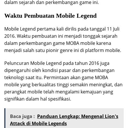
dalam sejarah dan perkembangan game ini.
Waktu Pembuatan Mobile Legend
Mobile Legend pertama kali dirilis pada tanggal 11 Juli
2016. Waktu pembuatan ini menjadi tonggak sejarah
dalam perkembangan game MOBA mobile karena
menjadi salah satu pionir genre ini di platform mobile.
Peluncuran Mobile Legend pada tahun 2016 juga
dipengaruhi oleh kondisi pasar dan perkembangan
teknologi saat itu. Permintaan akan game MOBA
mobile yang berkualitas tinggi semakin meningkat, dan
perangkat mobile telah mengalami kemajuan yang
signifikan dalam hal spesifikasi.
Baca juga :
Panduan Lengkap: Mengenal Lion's
Attack di Mobile Legends