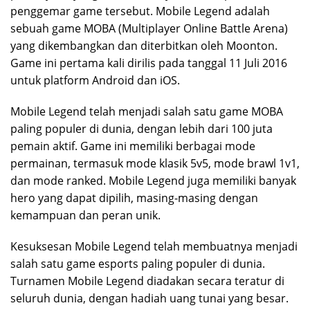
penggemar game tersebut. Mobile Legend adalah
sebuah game MOBA (Multiplayer Online Battle Arena)
yang dikembangkan dan diterbitkan oleh Moonton.
Game ini pertama kali dirilis pada tanggal 11 Juli 2016
untuk platform Android dan iOS.
Mobile Legend telah menjadi salah satu game MOBA
paling populer di dunia, dengan lebih dari 100 juta
pemain aktif. Game ini memiliki berbagai mode
permainan, termasuk mode klasik 5v5, mode brawl 1v1,
dan mode ranked. Mobile Legend juga memiliki banyak
hero yang dapat dipilih, masing-masing dengan
kemampuan dan peran unik.
Kesuksesan Mobile Legend telah membuatnya menjadi
salah satu game esports paling populer di dunia.
Turnamen Mobile Legend diadakan secara teratur di
seluruh dunia, dengan hadiah uang tunai yang besar.