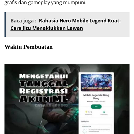
grafis dan gameplay yang mumpuni.
Baca juga :
Rahasia Hero Mobile Legend Kuat:
Cara Jitu Menaklukkan Lawan
Waktu Pembuatan