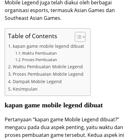
Mobile Legend juga telah diakui oleh berbagai
organisasi esports, termasuk Asian Games dan
Southeast Asian Games.
Table of Contents
kapan game mobile legend dibuat
Waktu Pembuatan
Proses Pembuatan
Waktu Pembuatan Mobile Legend
Proses Pembuatan Mobile Legend
Dampak Mobile Legend
Kesimpulan
kapan game mobile legend dibuat
Pertanyaan “kapan game Mobile Legend dibuat?”
mengacu pada dua aspek penting, yaitu waktu dan
proses pembuatan game tersebut. Kedua aspek ini