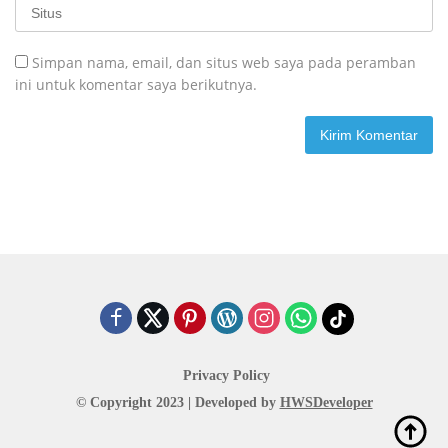
Simpan nama, email, dan situs web saya pada peramban
ini untuk komentar saya berikutnya.
Privacy Policy
© Copyright 2023 | Developed by
HWSDeveloper