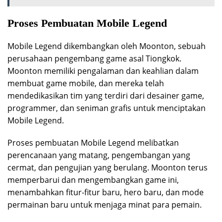
Proses Pembuatan Mobile Legend
Mobile Legend dikembangkan oleh Moonton, sebuah
perusahaan pengembang game asal Tiongkok.
Moonton memiliki pengalaman dan keahlian dalam
membuat game mobile, dan mereka telah
mendedikasikan tim yang terdiri dari desainer game,
programmer, dan seniman grafis untuk menciptakan
Mobile Legend.
Proses pembuatan Mobile Legend melibatkan
perencanaan yang matang, pengembangan yang
cermat, dan pengujian yang berulang. Moonton terus
memperbarui dan mengembangkan game ini,
menambahkan fitur-fitur baru, hero baru, dan mode
permainan baru untuk menjaga minat para pemain.