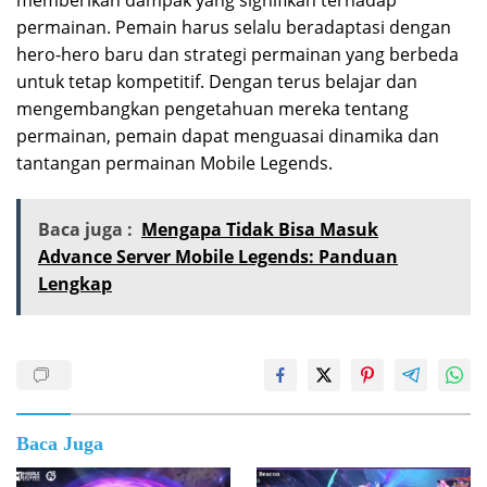
permainan. Pemain harus selalu beradaptasi dengan
hero-hero baru dan strategi permainan yang berbeda
untuk tetap kompetitif. Dengan terus belajar dan
mengembangkan pengetahuan mereka tentang
permainan, pemain dapat menguasai dinamika dan
tantangan permainan Mobile Legends.
Baca juga :
Mengapa Tidak Bisa Masuk
Advance Server Mobile Legends: Panduan
Lengkap
Baca Juga