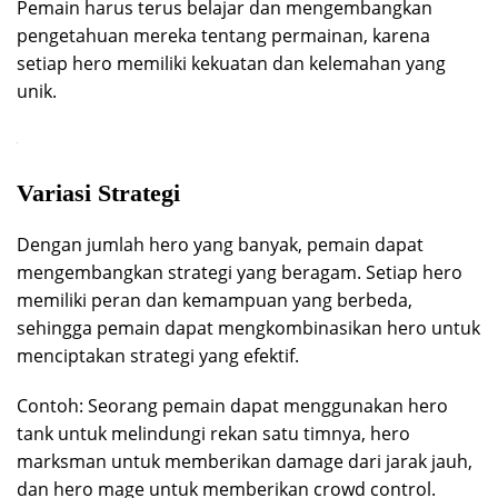
Pemain harus terus belajar dan mengembangkan
pengetahuan mereka tentang permainan, karena
setiap hero memiliki kekuatan dan kelemahan yang
unik.
Variasi Strategi
Dengan jumlah hero yang banyak, pemain dapat
mengembangkan strategi yang beragam. Setiap hero
memiliki peran dan kemampuan yang berbeda,
sehingga pemain dapat mengkombinasikan hero untuk
menciptakan strategi yang efektif.
Contoh: Seorang pemain dapat menggunakan hero
tank untuk melindungi rekan satu timnya, hero
marksman untuk memberikan damage dari jarak jauh,
dan hero mage untuk memberikan crowd control.