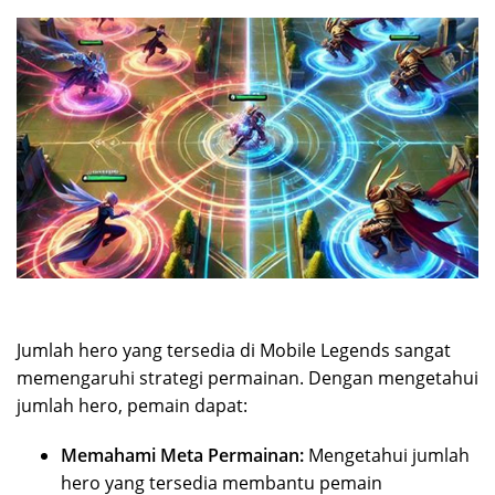
Jumlah hero yang tersedia di Mobile Legends sangat
memengaruhi strategi permainan. Dengan mengetahui
jumlah hero, pemain dapat:
Memahami Meta Permainan:
Mengetahui jumlah
hero yang tersedia membantu pemain