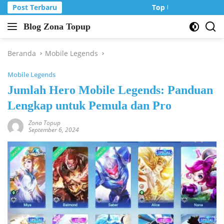
Langsung
Post Terbaru
Top Up Murah di Zon
ke
Blog Zona Topup
konten
Tips
dan
Trik
Beranda
Mobile Legends
bermain
Mobile Legends
game
online
Jumlah Hero Mobile Legends: Panduan
Lengkap untuk Pemula dan Pro
Zona Topup
September 6, 2024