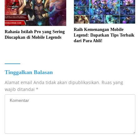
Raih Kemenangan Mobile
Rahasia Istilah Pro yang Sering
Legend: Dapatkan Tips Terbaik
Diucapkan di Mobile Legends
dari Para Ahli!
Tinggalkan Balasan
Alamat email Anda tidak akan dipublikasikan.
Ruas yang
wajib ditandai
*