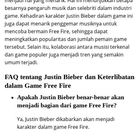
menjadi hal yang menarik. Hal ini menunjukkan betapa
besarnya pengaruh musik dan selebriti dalam industri
game. Kehadiran karakter Justin Bieber dalam game ini
juga dapat menarik penggemar musiknya untuk
mencoba bermain Free Fire, sehingga dapat
meningkatkan popularitas dan jumlah pemain game
tersebut. Selain itu, kolaborasi antara musisi terkenal
dan game populer juga menjadi tren yang semakin
umum terjadi.
FAQ tentang Justin Bieber dan Keterlibatan
dalam Game Free Fire
Apakah Justin Bieber benar-benar akan
menjadi bagian dari game Free Fire?
Ya, Justin Bieber dikabarkan akan menjadi
karakter dalam game Free Fire.