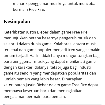
menarik penggemar musiknya untuk mencoba
bermain Free Fire.
Kesimpulan
Keterlibatan Justin Bieber dalam game Free Fire
menunjukkan betapa besarnya pengaruh musik dan
selebriti dalam dunia game. Kolaborasi antara musisi
terkenal dan game populer menjadi tren yang semakin
umum terjadi. Hal ini tidak hanya menguntungkan bagi
para penggemar musik yang dapat menikmati game
dengan karakter idolanya, tetapi juga bagi industri
game itu sendiri yang mendapatkan popularitas dan
jumlah pemain yang lebih besar. Diharapkan
keterlibatan Justin Bieber dalam game Free Fire dapat
membawa keseruan baru dan meningkatkan
pengalaman bermain para pemain.