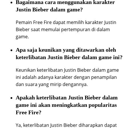
Bagaimana cara menggunakan karakter
Justin Bieber dalam game?
Pemain Free Fire dapat memilih karakter Justin
Bieber saat memulai pertempuran di dalam
game.
Apa saja keunikan yang ditawarkan oleh
keterlibatan Justin Bieber dalam game ini?
Keunikan keterlibatan Justin Bieber dalam game
ini adalah adanya karakter dengan penampilan
dan suara yang mirip dengannya.
Apakah keterlibatan Justin Bieber dalam
game ini akan meningkatkan popularitas
Free Fire?
Ya, keterlibatan Justin Bieber diharapkan dapat