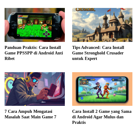
Panduan Praktis: Cara Install
Tips Advanced: Cara Install
Game PPSSPP di Android Anti
Game Stronghold Crusader
Ribet
untuk Expert
7 Cara Ampuh Mengatasi
Cara Install 2 Game yang Sama
Masalah Saat Main Game 7
di Android Agar Mulus dan
Praktis