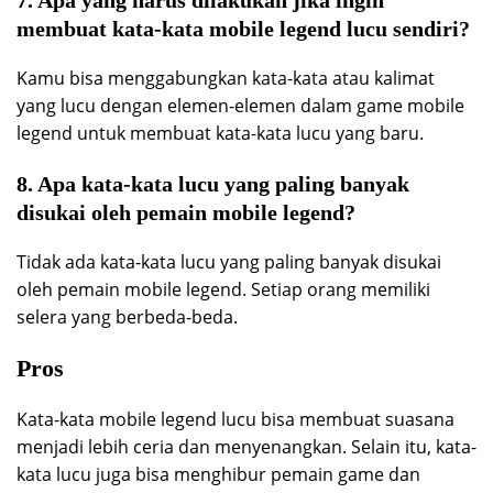
membuat kata-kata mobile legend lucu sendiri?
Kamu bisa menggabungkan kata-kata atau kalimat
yang lucu dengan elemen-elemen dalam game mobile
legend untuk membuat kata-kata lucu yang baru.
8. Apa kata-kata lucu yang paling banyak
disukai oleh pemain mobile legend?
Tidak ada kata-kata lucu yang paling banyak disukai
oleh pemain mobile legend. Setiap orang memiliki
selera yang berbeda-beda.
Pros
Kata-kata mobile legend lucu bisa membuat suasana
menjadi lebih ceria dan menyenangkan. Selain itu, kata-
kata lucu juga bisa menghibur pemain game dan