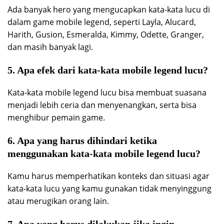
Ada banyak hero yang mengucapkan kata-kata lucu di
dalam game mobile legend, seperti Layla, Alucard,
Harith, Gusion, Esmeralda, Kimmy, Odette, Granger,
dan masih banyak lagi.
5. Apa efek dari kata-kata mobile legend lucu?
Kata-kata mobile legend lucu bisa membuat suasana
menjadi lebih ceria dan menyenangkan, serta bisa
menghibur pemain game.
6. Apa yang harus dihindari ketika
menggunakan kata-kata mobile legend lucu?
Kamu harus memperhatikan konteks dan situasi agar
kata-kata lucu yang kamu gunakan tidak menyinggung
atau merugikan orang lain.
7. Apa yang harus dilakukan jika ingin