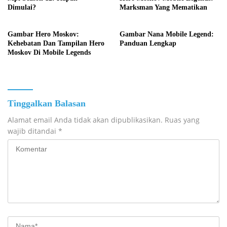
Dimulai?
Marksman Yang Mematikan
Gambar Hero Moskov:
Gambar Nana Mobile Legend:
Kehebatan Dan Tampilan Hero
Panduan Lengkap
Moskov Di Mobile Legends
Tinggalkan Balasan
Alamat email Anda tidak akan dipublikasikan.
Ruas yang
wajib ditandai
*