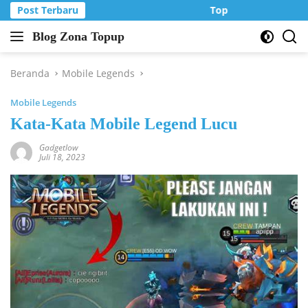
Langsung
Post Terbaru
Top Up Murah di Zo
ke
Blog Zona Topup
konten
Tips
dan
Trik
Beranda
Mobile Legends
bermain
Mobile Legends
game
online
Kata-Kata Mobile Legend Lucu
Gadgetlow
Juli 18, 2023