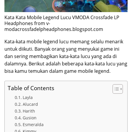
Kata Kata Mobile Legend Lucu VMODA Crossfade LP
Headphones from v-
modacrossfadelpheadphones.blogspot.com
Kata-kata mobile legend lucu memang selalu menarik
untuk diikuti. Banyak orang yang menyukai game ini
dan sering membagikan kata-kata lucu yang ada di
dalamnya. Berikut adalah beberapa kata-kata lucu yang
bisa kamu temukan dalam game mobile legend.
Table of Contents
Layla
Alucard
Harith
Gusion
Esmeralda
Kimmy