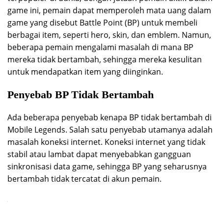
game ini, pemain dapat memperoleh mata uang dalam
game yang disebut Battle Point (BP) untuk membeli
berbagai item, seperti hero, skin, dan emblem. Namun,
beberapa pemain mengalami masalah di mana BP
mereka tidak bertambah, sehingga mereka kesulitan
untuk mendapatkan item yang diinginkan.
Penyebab BP Tidak Bertambah
Ada beberapa penyebab kenapa BP tidak bertambah di
Mobile Legends. Salah satu penyebab utamanya adalah
masalah koneksi internet. Koneksi internet yang tidak
stabil atau lambat dapat menyebabkan gangguan
sinkronisasi data game, sehingga BP yang seharusnya
bertambah tidak tercatat di akun pemain.