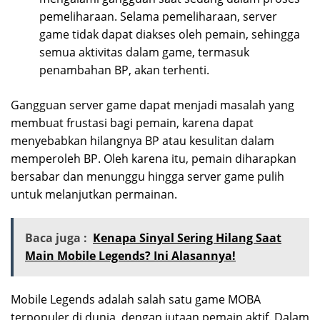
pemeliharaan. Selama pemeliharaan, server
game tidak dapat diakses oleh pemain, sehingga
semua aktivitas dalam game, termasuk
penambahan BP, akan terhenti.
Gangguan server game dapat menjadi masalah yang
membuat frustasi bagi pemain, karena dapat
menyebabkan hilangnya BP atau kesulitan dalam
memperoleh BP. Oleh karena itu, pemain diharapkan
bersabar dan menunggu hingga server game pulih
untuk melanjutkan permainan.
Baca juga :
Kenapa Sinyal Sering Hilang Saat
Main Mobile Legends? Ini Alasannya!
Mobile Legends adalah salah satu game MOBA
terpopuler di dunia, dengan jutaan pemain aktif. Dalam