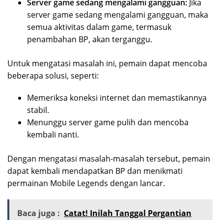
Server game sedang mengalami gangguan:
Jika
server game sedang mengalami gangguan, maka
semua aktivitas dalam game, termasuk
penambahan BP, akan terganggu.
Untuk mengatasi masalah ini, pemain dapat mencoba
beberapa solusi, seperti:
Memeriksa koneksi internet dan memastikannya
stabil.
Menunggu server game pulih dan mencoba
kembali nanti.
Dengan mengatasi masalah-masalah tersebut, pemain
dapat kembali mendapatkan BP dan menikmati
permainan Mobile Legends dengan lancar.
Baca juga :
Catat! Inilah Tanggal Pergantian