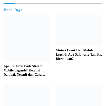
Baca Juga
Misteri Event Hall Mobile
Legend: Apa Saja yang Tak Bisa
Ditemukan?
Apa Itu Toxic Pads Stream
Mobile Legends? Ketahui
Dampak Negatif dan Cara
Mengatasinya