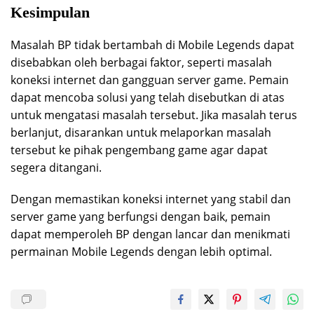
Kesimpulan
Masalah BP tidak bertambah di Mobile Legends dapat
disebabkan oleh berbagai faktor, seperti masalah
koneksi internet dan gangguan server game. Pemain
dapat mencoba solusi yang telah disebutkan di atas
untuk mengatasi masalah tersebut. Jika masalah terus
berlanjut, disarankan untuk melaporkan masalah
tersebut ke pihak pengembang game agar dapat
segera ditangani.
Dengan memastikan koneksi internet yang stabil dan
server game yang berfungsi dengan baik, pemain
dapat memperoleh BP dengan lancar dan menikmati
permainan Mobile Legends dengan lebih optimal.