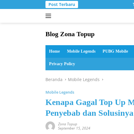
Langsung
Post Terbaru
T
ke
konten
Blog Zona Topup
Tips
dan
Home
Mobile Legends
PUBG Mobile
Trik
bermain
Privacy Policy
game
online
Beranda
Mobile Legends
Mobile Legends
Kenapa Gagal Top Up Mo
Penyebab dan Solusinya
Zona Topup
September 15, 2024