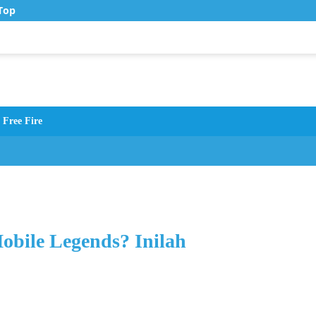
op Up Murah di Zona Topup
Free Fire
bile Legends? Inilah