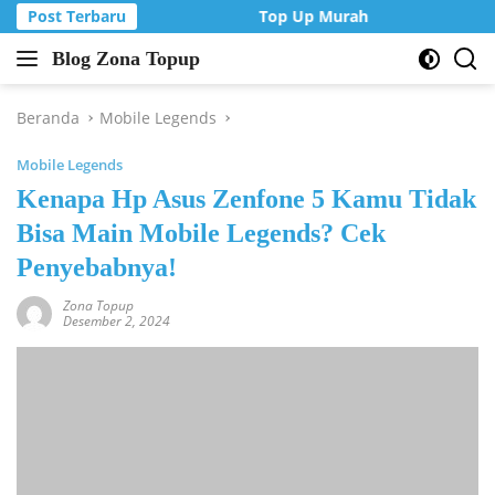
Langsung
Post Terbaru
Top Up Murah di Zona Topup
ke
Blog Zona Topup
konten
Tips
dan
Trik
Beranda
Mobile Legends
bermain
Mobile Legends
game
online
Kenapa Hp Asus Zenfone 5 Kamu Tidak
Bisa Main Mobile Legends? Cek
Penyebabnya!
Zona Topup
Desember 2, 2024