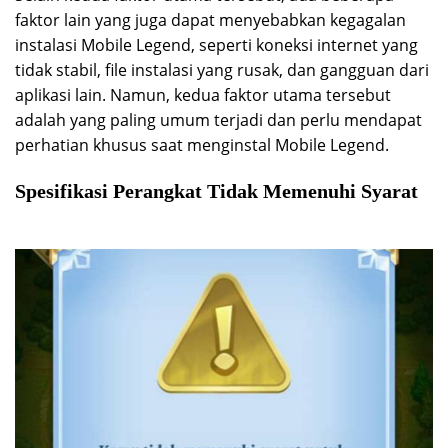
faktor lain yang juga dapat menyebabkan kegagalan
instalasi Mobile Legend, seperti koneksi internet yang
tidak stabil, file instalasi yang rusak, dan gangguan dari
aplikasi lain. Namun, kedua faktor utama tersebut
adalah yang paling umum terjadi dan perlu mendapat
perhatian khusus saat menginstal Mobile Legend.
Spesifikasi Perangkat Tidak Memenuhi Syarat