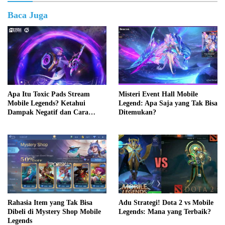
Baca Juga
Apa Itu Toxic Pads Stream
Misteri Event Hall Mobile
Mobile Legends? Ketahui
Legend: Apa Saja yang Tak Bisa
Dampak Negatif dan Cara
Ditemukan?
Mengatasinya
Adu Strategi! Dota 2 vs Mobile
Rahasia Item yang Tak Bisa
Legends: Mana yang Terbaik?
Dibeli di Mystery Shop Mobile
Legends