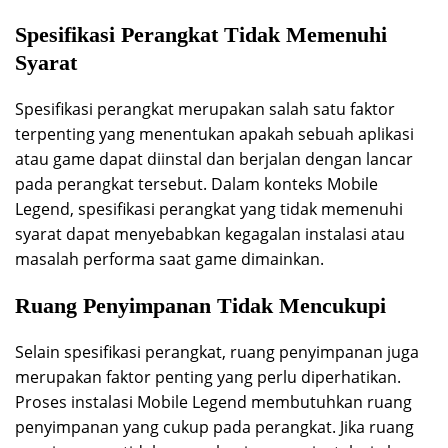
Spesifikasi Perangkat Tidak Memenuhi
Syarat
Spesifikasi perangkat merupakan salah satu faktor
terpenting yang menentukan apakah sebuah aplikasi
atau game dapat diinstal dan berjalan dengan lancar
pada perangkat tersebut. Dalam konteks Mobile
Legend, spesifikasi perangkat yang tidak memenuhi
syarat dapat menyebabkan kegagalan instalasi atau
masalah performa saat game dimainkan.
Ruang Penyimpanan Tidak Mencukupi
Selain spesifikasi perangkat, ruang penyimpanan juga
merupakan faktor penting yang perlu diperhatikan.
Proses instalasi Mobile Legend membutuhkan ruang
penyimpanan yang cukup pada perangkat. Jika ruang