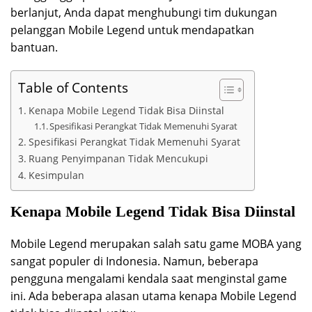
berlanjut, Anda dapat menghubungi tim dukungan
pelanggan Mobile Legend untuk mendapatkan
bantuan.
Table of Contents
Kenapa Mobile Legend Tidak Bisa Diinstal
Spesifikasi Perangkat Tidak Memenuhi Syarat
Spesifikasi Perangkat Tidak Memenuhi Syarat
Ruang Penyimpanan Tidak Mencukupi
Kesimpulan
Kenapa Mobile Legend Tidak Bisa Diinstal
Mobile Legend merupakan salah satu game MOBA yang
sangat populer di Indonesia. Namun, beberapa
pengguna mengalami kendala saat menginstal game
ini. Ada beberapa alasan utama kenapa Mobile Legend