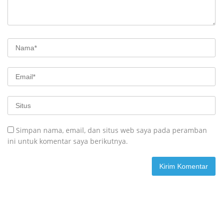
Simpan nama, email, dan situs web saya pada peramban
ini untuk komentar saya berikutnya.