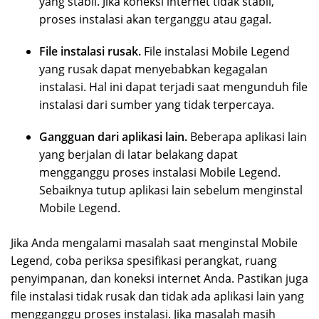
yang stabil. Jika koneksi internet tidak stabil,
proses instalasi akan terganggu atau gagal.
File instalasi rusak.
File instalasi Mobile Legend
yang rusak dapat menyebabkan kegagalan
instalasi. Hal ini dapat terjadi saat mengunduh file
instalasi dari sumber yang tidak terpercaya.
Gangguan dari aplikasi lain.
Beberapa aplikasi lain
yang berjalan di latar belakang dapat
mengganggu proses instalasi Mobile Legend.
Sebaiknya tutup aplikasi lain sebelum menginstal
Mobile Legend.
Jika Anda mengalami masalah saat menginstal Mobile
Legend, coba periksa spesifikasi perangkat, ruang
penyimpanan, dan koneksi internet Anda. Pastikan juga
file instalasi tidak rusak dan tidak ada aplikasi lain yang
mengganggu proses instalasi. Jika masalah masih