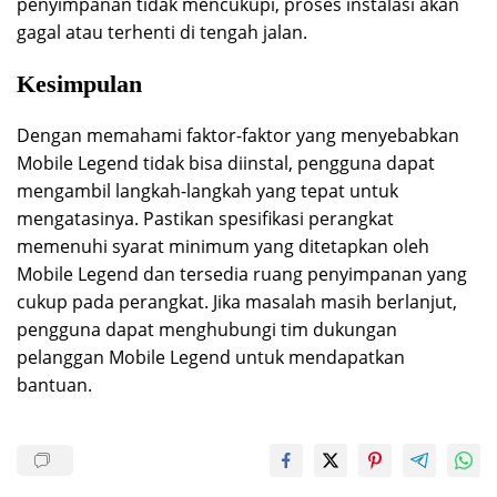
penyimpanan tidak mencukupi, proses instalasi akan
gagal atau terhenti di tengah jalan.
Kesimpulan
Dengan memahami faktor-faktor yang menyebabkan
Mobile Legend tidak bisa diinstal, pengguna dapat
mengambil langkah-langkah yang tepat untuk
mengatasinya. Pastikan spesifikasi perangkat
memenuhi syarat minimum yang ditetapkan oleh
Mobile Legend dan tersedia ruang penyimpanan yang
cukup pada perangkat. Jika masalah masih berlanjut,
pengguna dapat menghubungi tim dukungan
pelanggan Mobile Legend untuk mendapatkan
bantuan.