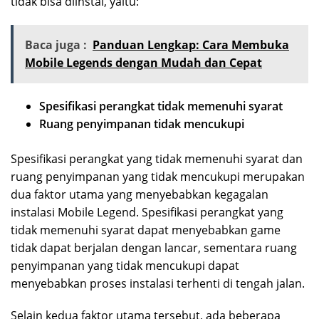
tidak bisa diinstal, yaitu:
Baca juga :
Panduan Lengkap: Cara Membuka
Mobile Legends dengan Mudah dan Cepat
Spesifikasi perangkat tidak memenuhi syarat
Ruang penyimpanan tidak mencukupi
Spesifikasi perangkat yang tidak memenuhi syarat dan
ruang penyimpanan yang tidak mencukupi merupakan
dua faktor utama yang menyebabkan kegagalan
instalasi Mobile Legend. Spesifikasi perangkat yang
tidak memenuhi syarat dapat menyebabkan game
tidak dapat berjalan dengan lancar, sementara ruang
penyimpanan yang tidak mencukupi dapat
menyebabkan proses instalasi terhenti di tengah jalan.
Selain kedua faktor utama tersebut, ada beberapa