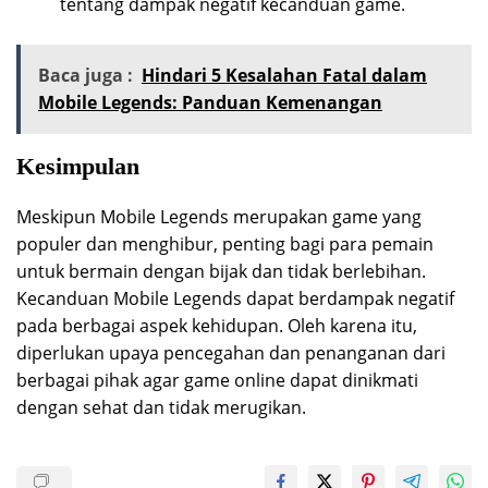
tentang dampak negatif kecanduan game.
Baca juga :
Hindari 5 Kesalahan Fatal dalam
Mobile Legends: Panduan Kemenangan
Kesimpulan
Meskipun Mobile Legends merupakan game yang
populer dan menghibur, penting bagi para pemain
untuk bermain dengan bijak dan tidak berlebihan.
Kecanduan Mobile Legends dapat berdampak negatif
pada berbagai aspek kehidupan. Oleh karena itu,
diperlukan upaya pencegahan dan penanganan dari
berbagai pihak agar game online dapat dinikmati
dengan sehat dan tidak merugikan.