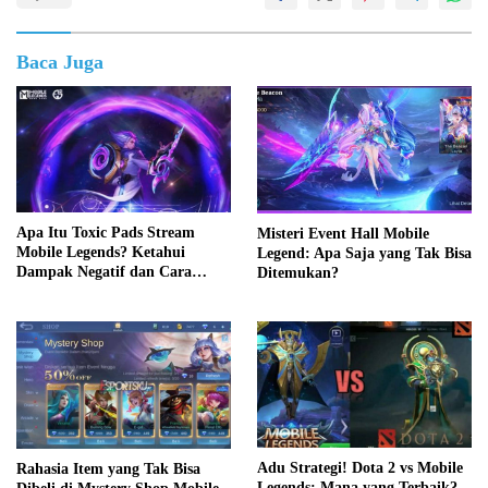
Baca Juga
Apa Itu Toxic Pads Stream
Misteri Event Hall Mobile
Mobile Legends? Ketahui
Legend: Apa Saja yang Tak Bisa
Dampak Negatif dan Cara
Ditemukan?
Mengatasinya
Adu Strategi! Dota 2 vs Mobile
Rahasia Item yang Tak Bisa
Legends: Mana yang Terbaik?