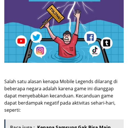
Salah satu alasan kenapa Mobile Legends dilarang di
beberapa negara adalah karena game ini dianggap
dapat menyebabkan kecanduan. Kecanduan game
dapat berdampak negatif pada aktivitas sehari-hari,
seperti:
Baca juga :
Kenapa Samsung Gak Bisa Main