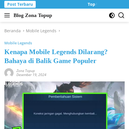
Langsung
Post Terbaru
Top Up Murah di Zo
ke
Blog Zona Topup
konten
Tips
dan
Trik
Beranda
Mobile Legends
bermain
Mobile Legends
game
online
Kenapa Mobile Legends Dilarang?
Bahaya di Balik Game Populer
Zona Topup
Desember 19, 2024