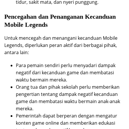
tidur, sakit mata, dan nyeri punggung.
Pencegahan dan Penanganan Kecanduan
Mobile Legends
Untuk mencegah dan menangani kecanduan Mobile
Legends, diperlukan peran aktif dari berbagai pihak,
antara lain:
Para pemain sendiri perlu menyadari dampak
negatif dari kecanduan game dan membatasi
waktu bermain mereka.
Orang tua dan pihak sekolah perlu memberikan
pengertian tentang dampak negatif kecanduan
game dan membatasi waktu bermain anak-anak
mereka.
Pemerintah dapat berperan dengan mengatur
konten game online dan memberikan edukasi