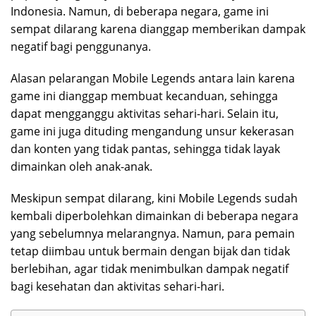
Indonesia. Namun, di beberapa negara, game ini
sempat dilarang karena dianggap memberikan dampak
negatif bagi penggunanya.
Alasan pelarangan Mobile Legends antara lain karena
game ini dianggap membuat kecanduan, sehingga
dapat mengganggu aktivitas sehari-hari. Selain itu,
game ini juga dituding mengandung unsur kekerasan
dan konten yang tidak pantas, sehingga tidak layak
dimainkan oleh anak-anak.
Meskipun sempat dilarang, kini Mobile Legends sudah
kembali diperbolehkan dimainkan di beberapa negara
yang sebelumnya melarangnya. Namun, para pemain
tetap diimbau untuk bermain dengan bijak dan tidak
berlebihan, agar tidak menimbulkan dampak negatif
bagi kesehatan dan aktivitas sehari-hari.