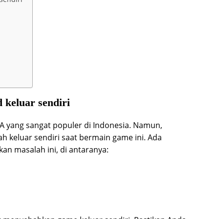
 keluar sendiri
yang sangat populer di Indonesia. Namun,
 keluar sendiri saat bermain game ini. Ada
n masalah ini, di antaranya: