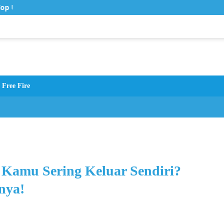
op Up Murah di Zona Topup
Free Fire
Kamu Sering Keluar Sendiri?
nya!