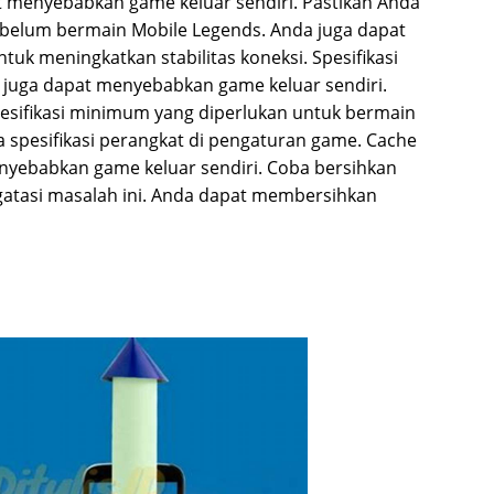
at menyebabkan game keluar sendiri. Pastikan Anda
 sebelum bermain Mobile Legends. Anda juga dapat
k meningkatkan stabilitas koneksi. Spesifikasi
 juga dapat menyebabkan game keluar sendiri.
sifikasi minimum yang diperlukan untuk bermain
 spesifikasi perangkat di pengaturan game. Cache
nyebabkan game keluar sendiri. Coba bersihkan
atasi masalah ini. Anda dapat membersihkan