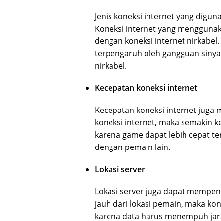
Jenis koneksi internet yang digun
Koneksi internet yang menggunaka
dengan koneksi internet nirkabel. 
terpengaruh oleh gangguan sinyal 
nirkabel.
Kecepatan koneksi internet
Kecepatan koneksi internet juga 
koneksi internet, maka semakin ke
karena game dapat lebih cepat te
dengan pemain lain.
Lokasi server
Lokasi server juga dapat mempenga
jauh dari lokasi pemain, maka kone
karena data harus menempuh jarak