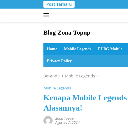
Langsung
Post Terbaru
T
ke
konten
Blog Zona Topup
Tips
dan
Home
Mobile Legends
PUBG Mobile
Trik
bermain
Privacy Policy
game
online
Beranda
Mobile Legends
Mobile Legends
Kenapa Mobile Legends T
Alasannya!
Zona Topup
Agustus 7, 2024