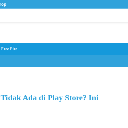
op Up Murah di Zona Topup
Free Fire
idak Ada di Play Store? Ini