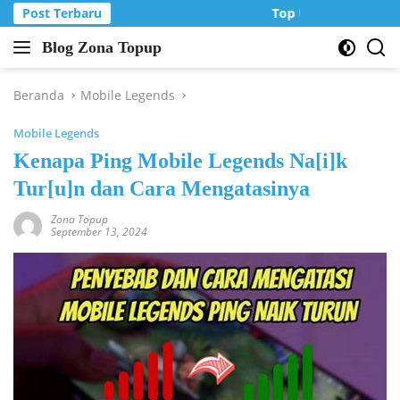
Langsung
Post Terbaru
Top Up Murah di Zon
ke
Blog Zona Topup
konten
Tips
dan
Trik
Beranda
Mobile Legends
bermain
Mobile Legends
game
online
Kenapa Ping Mobile Legends Na[i]k
Tur[u]n dan Cara Mengatasinya
Zona Topup
September 13, 2024