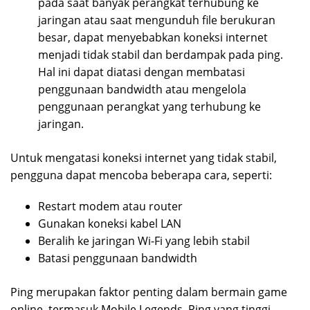
pada saat banyak perangkat terhubung ke
jaringan atau saat mengunduh file berukuran
besar, dapat menyebabkan koneksi internet
menjadi tidak stabil dan berdampak pada ping.
Hal ini dapat diatasi dengan membatasi
penggunaan bandwidth atau mengelola
penggunaan perangkat yang terhubung ke
jaringan.
Untuk mengatasi koneksi internet yang tidak stabil,
pengguna dapat mencoba beberapa cara, seperti:
Restart modem atau router
Gunakan koneksi kabel LAN
Beralih ke jaringan Wi-Fi yang lebih stabil
Batasi penggunaan bandwidth
Ping merupakan faktor penting dalam bermain game
online, termasuk Mobile Legends. Ping yang tinggi