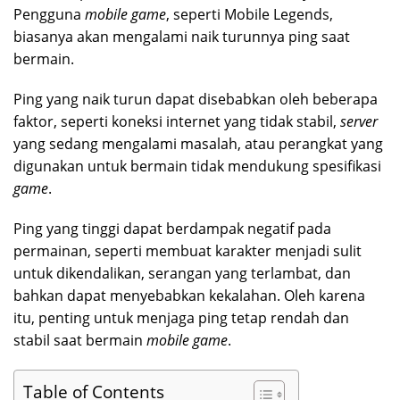
Pengguna
mobile game
, seperti Mobile Legends,
biasanya akan mengalami naik turunnya ping saat
bermain.
Ping yang naik turun dapat disebabkan oleh beberapa
faktor, seperti koneksi internet yang tidak stabil,
server
yang sedang mengalami masalah, atau perangkat yang
digunakan untuk bermain tidak mendukung spesifikasi
game
.
Ping yang tinggi dapat berdampak negatif pada
permainan, seperti membuat karakter menjadi sulit
untuk dikendalikan, serangan yang terlambat, dan
bahkan dapat menyebabkan kekalahan. Oleh karena
itu, penting untuk menjaga ping tetap rendah dan
stabil saat bermain
mobile game
.
Table of Contents