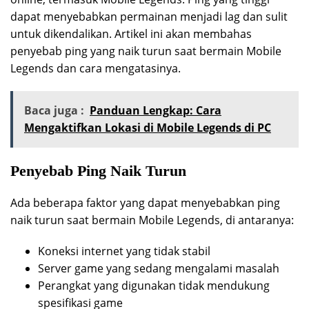
dapat menyebabkan permainan menjadi lag dan sulit
untuk dikendalikan. Artikel ini akan membahas
penyebab ping yang naik turun saat bermain Mobile
Legends dan cara mengatasinya.
Baca juga :
Panduan Lengkap: Cara
Mengaktifkan Lokasi di Mobile Legends di PC
Penyebab Ping Naik Turun
Ada beberapa faktor yang dapat menyebabkan ping
naik turun saat bermain Mobile Legends, di antaranya:
Koneksi internet yang tidak stabil
Server game yang sedang mengalami masalah
Perangkat yang digunakan tidak mendukung
spesifikasi game