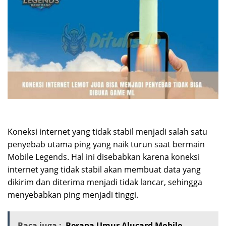
Koneksi internet yang tidak stabil menjadi salah satu
penyebab utama ping yang naik turun saat bermain
Mobile Legends. Hal ini disebabkan karena koneksi
internet yang tidak stabil akan membuat data yang
dikirim dan diterima menjadi tidak lancar, sehingga
menyebabkan ping menjadi tinggi.
Baca juga :
Berapa Umur Alucard Mobile